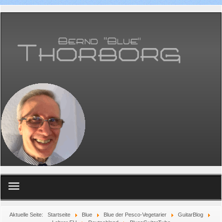
Home
Aktuelle Seite:
Startseite
Blue
Blue der Pesco-Vegetarier
GuitarBlog