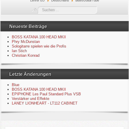
Lehrer EU
Deutschland
BluesGuitarTube
Blue
Suchen
...
Equipment
Neueste Beiträge
GuitarBlog
BOSS KATANA 100 HEAD MKII
Phry McDunstan
Sologitarre spielen wie die Profis
Kontakt
Ian Stich
Christian Konrad
Impressum
Letzte Änderungen
Datenschutzerklärung
Blue
Links
BOSS KATANA 100 HEAD MKII
EPIPHONE Les Paul Standard Plus VSB
Verstärker und Effekte
Gästebuch
LANEY LIONHEART - LT112 CABINET