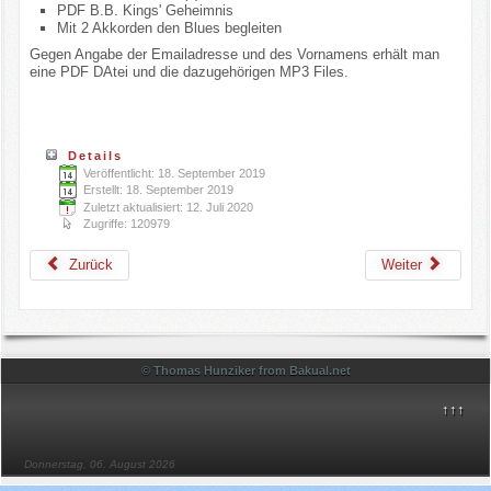
PDF B.B. Kings' Geheimnis
Mit 2 Akkorden den Blues begleiten
Gegen Angabe der Emailadresse und des Vornamens erhält man
eine PDF DAtei und die dazugehörigen MP3 Files.
Details
Veröffentlicht: 18. September 2019
Erstellt: 18. September 2019
Zuletzt aktualisiert: 12. Juli 2020
Zugriffe: 120979
Zurück
Weiter
© Thomas Hunziker from Bakual.net
↑↑↑
Donnerstag, 06. August 2026