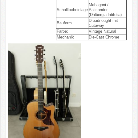
Mahagoni /
Schalllocheinlage
Palisander
(Dalbergia latifolia)
Dreadnought mit
Bauform
Cutaway
Farbe:
Vintage Natural
Mechanik
Die-Cast Chrome