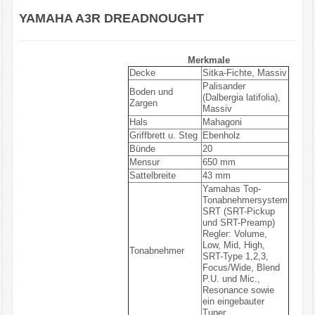
YAMAHA A3R DREADNOUGHT
Merkmale
Decke
Sitka-Fichte, Massiv
Palisander
Boden und
(Dalbergia latifolia),
Zargen
Massiv
Hals
Mahagoni
Griffbrett u. Steg
Ebenholz
Bünde
20
Mensur
650 mm
Sattelbreite
43 mm
Yamahas Top-
Tonabnehmersystem
SRT (SRT-Pickup
und SRT-Preamp)
Regler: Volume,
Low, Mid, High,
Tonabnehmer
SRT-Type 1,2,3,
Focus/Wide, Blend
P.U. und Mic.,
Resonance sowie
ein eingebauter
Tuner