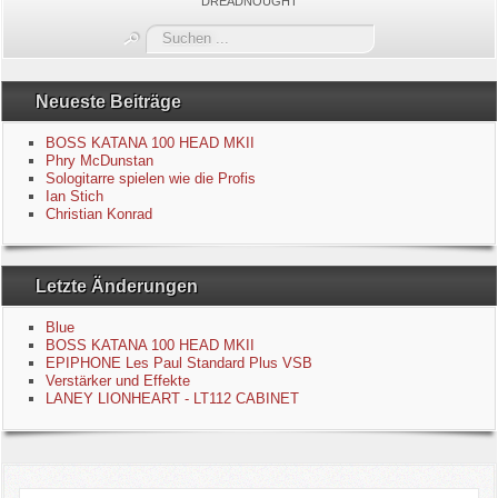
DREADNOUGHT
Blue
Suchen
...
Equipment
Neueste Beiträge
GuitarBlog
BOSS KATANA 100 HEAD MKII
Phry McDunstan
Sologitarre spielen wie die Profis
Kontakt
Ian Stich
Christian Konrad
Impressum
Letzte Änderungen
Datenschutzerklärung
Blue
Links
BOSS KATANA 100 HEAD MKII
EPIPHONE Les Paul Standard Plus VSB
Verstärker und Effekte
Gästebuch
LANEY LIONHEART - LT112 CABINET