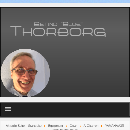
Home
Aktuelle Seite:
Startseite
Equipment
Gear
A-Gitarren
YAMAHA A3R