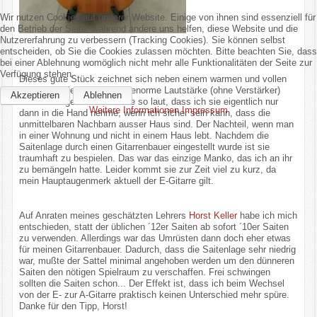
Wir nutzen Cookies auf unserer Website. Einige von ihnen sind essenziell für
den Betrieb der Seite, während andere uns helfen, diese Website und die
Nutzererfahrung zu verbessern (Tracking Cookies). Sie können selbst
entscheiden, ob Sie die Cookies zulassen möchten. Bitte beachten Sie, dass
bei einer Ablehnung womöglich nicht mehr alle Funktionalitäten der Seite zur
Verfügung stehen.
Dieses gute Stück zeichnet sich neben einem warmen und vollen
Klang vor allem durch eine enorme Lautstärke (ohne Verstärker)
Akzeptieren
Ablehnen
aus. Offen gestanden ist sie so laut, dass ich sie eigentlich nur
Weitere Informationen
Impressum
dann in die Hand nehme, wenn ich sicher sein kann, dass die
unmittelbaren Nachbarn ausser Haus sind. Der Nachteil, wenn man
in einer Wohnung und nicht in einem Haus lebt. Nachdem die
Saitenlage durch einen Gitarrenbauer eingestellt wurde ist sie
traumhaft zu bespielen. Das war das einzige Manko, das ich an ihr
zu bemängeln hatte. Leider kommt sie zur Zeit viel zu kurz, da
mein Hauptaugenmerk aktuell der E-Gitarre gilt.
Auf Anraten meines geschätzten Lehrers
Horst Keller
habe ich mich
entschieden, statt der üblichen ´12er Saiten ab sofort ´10er Saiten
zu verwenden. Allerdings war das Umrüsten dann doch eher etwas
für meinen Gitarrenbauer. Dadurch, dass die Saitenlage sehr niedrig
war, mußte der Sattel minimal angehoben werden um den dünneren
Saiten den nötigen Spielraum zu verschaffen. Frei schwingen
sollten die Saiten schon... Der Effekt ist, dass ich beim Wechsel
von der E- zur A-Gitarre praktisch keinen Unterschied mehr spüre.
Danke für den Tipp, Horst!