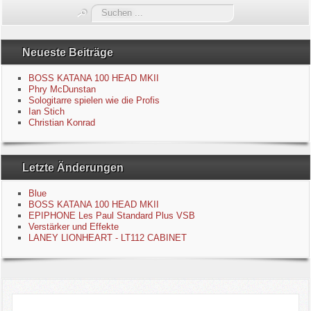
Suchen
Blue
...
Equipment
Neueste Beiträge
BOSS KATANA 100 HEAD MKII
GuitarBlog
Phry McDunstan
Sologitarre spielen wie die Profis
Ian Stich
Kontakt
Christian Konrad
Impressum
Letzte Änderungen
Datenschutzerklärung
Blue
BOSS KATANA 100 HEAD MKII
Links
EPIPHONE Les Paul Standard Plus VSB
Verstärker und Effekte
LANEY LIONHEART - LT112 CABINET
Gästebuch