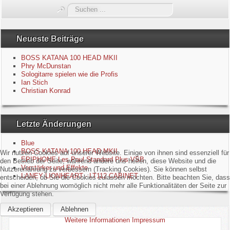
Suchen
Blue
...
Equipment
Neueste Beiträge
BOSS KATANA 100 HEAD MKII
GuitarBlog
Phry McDunstan
Sologitarre spielen wie die Profis
Ian Stich
Kontakt
Christian Konrad
Impressum
Letzte Änderungen
Datenschutzerklärung
Blue
BOSS KATANA 100 HEAD MKII
Wir nutzen Cookies auf unserer Website. Einige von ihnen sind essenziell für
Links
EPIPHONE Les Paul Standard Plus VSB
den Betrieb der Seite, während andere uns helfen, diese Website und die
Verstärker und Effekte
Nutzererfahrung zu verbessern (Tracking Cookies). Sie können selbst
LANEY LIONHEART - LT112 CABINET
entscheiden, ob Sie die Cookies zulassen möchten. Bitte beachten Sie, dass
Gästebuch
bei einer Ablehnung womöglich nicht mehr alle Funktionalitäten der Seite zur
Verfügung stehen.
Akzeptieren
Ablehnen
Weitere Informationen
Impressum