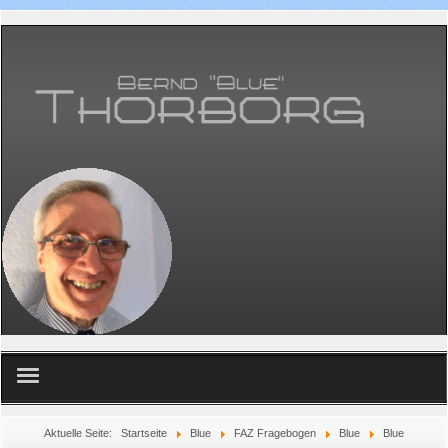
Home
Aktuelle Seite:
Startseite
Blue
FAZ Fragebogen
Blue
Blue