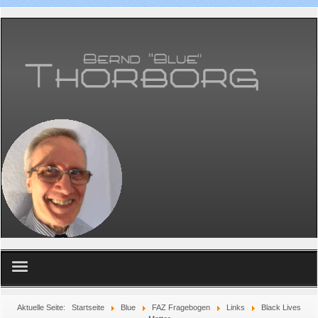
Home
Aktuelle Seite:
Startseite
Blue
FAZ Fragebogen
Links
Black Lives