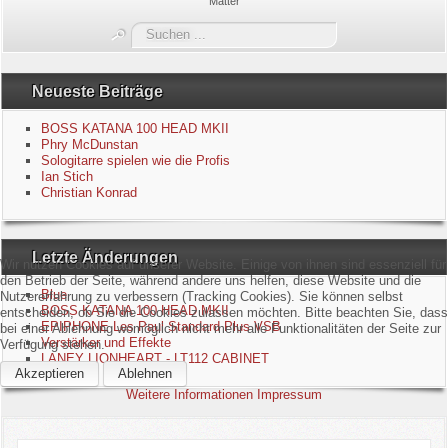
Matter
Blue
Suchen
...
Equipment
Neueste Beiträge
GuitarBlog
BOSS KATANA 100 HEAD MKII
Phry McDunstan
Sologitarre spielen wie die Profis
Kontakt
Ian Stich
Christian Konrad
Impressum
Letzte Änderungen
Datenschutzerklärung
Wir nutzen Cookies auf unserer Website. Einige von ihnen sind essenziell für
den Betrieb der Seite, während andere uns helfen, diese Website und die
Blue
Nutzererfahrung zu verbessern (Tracking Cookies). Sie können selbst
Links
BOSS KATANA 100 HEAD MKII
entscheiden, ob Sie die Cookies zulassen möchten. Bitte beachten Sie, dass
EPIPHONE Les Paul Standard Plus VSB
bei einer Ablehnung womöglich nicht mehr alle Funktionalitäten der Seite zur
Verstärker und Effekte
Verfügung stehen.
Gästebuch
LANEY LIONHEART - LT112 CABINET
Akzeptieren
Ablehnen
Weitere Informationen
Impressum