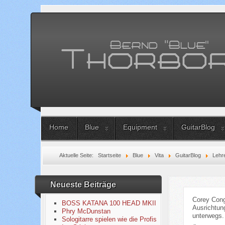
Home
Blue
Equipment
GuitarBlog
Aktuelle Seite:
Startseite
Blue
Vita
GuitarBlog
Lehr
Neueste Beiträge
Corey Cong
BOSS KATANA 100 HEAD MKII
Ausrichtung
Phry McDunstan
unterwegs.
Sologitarre spielen wie die Profis