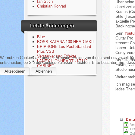
Ian Stich
Über sein
Christian Konrad
dabei zwis
Kursus (
Co
Stile (Tex
aktuelle Pr
Letzte Änderungen
Backingtra
Sein
Youtu
Blue
Guitar Pro
BOSS KATANA 100 HEAD MKII
streamt Co
EPIPHONE Les Paul Standard
haben. Unt
Plus VSB
Corey versu
Verstärker und Effekte
Wir nutzen Cookies auf unserer Website. Einige von ihnen sind essenziell fü
Als Gitarr
LANEY LIONHEART - LT112
entscheiden, ob Sie die Cookies zulassen möchten. Bitte beachten Sie, dass 
Foster, Cas
CABINET
Studiomusi
Akzeptieren
Ablehnen
Weiter ste
Ich mag sei
jedes Thema
Deta
Ver
Ers
Zul