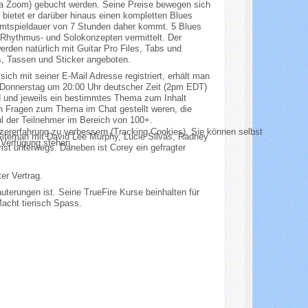
via Zoom) gebucht werden. Seine Preise bewegen sich
bietet er darüber hinaus einen kompletten Blues
samtspieldauer von 7 Stunden daher kommt. 5 Blues
 Rhythmus- und Solokonzepten vermittelt. Der
erden natürlich mit Guitar Pro Files, Tabs und
s, Tassen und Sticker angeboten.
ch mit seiner E-Mail Adresse registriert, erhält man
n Donnerstag um 20:00 Uhr deutscher Zeit (2pm EDT)
d und jeweils ein bestimmtes Thema zum Inhalt
ch Fragen zum Thema im Chat gestellt weren, die
hl der Teilnehmer im Bereich von 100+.
tzererfahrung zu verbessern (Tracking Cookies). Sie können selbst
 Siteman mit David Lee Murphy, Lucie Silvas, Radney
 Verfügung stehen.
ist unterwegs. Daneben ist Corey ein gefragter
er Vertrag.
uterungen ist. Seine TrueFire Kurse beinhalten für
Macht tierisch Spass.