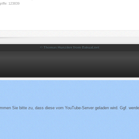
riffe: 123839
© Thomas Hunziker from Bakual.net
mmen Sie bitte zu, dass diese vom YouTube-Server geladen wird. Ggf. werde