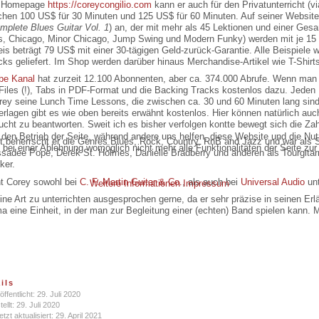
e Homepage
https://coreycongilio.com
kann er auch für den Privatunterricht (
chen 100 US$ für 30 Minuten und 125 US$ für 60 Minuten. Auf seiner Website 
mplete Blues Guitar Vol. 1
) an, der mit mehr als 45 Lektionen und einer Ge
as, Chicago, Minor Chicago, Jump Swing und Modern Funky) werden mit je 15
eis beträgt 79 US$ mit einer 30-tägigen Geld-zurück-Garantie. Alle Beispiele w
cks geliefert. Im Shop werden darüber hinaus Merchandise-Artikel wie T-Shirt
be Kanal
hat zurzeit 12.100 Abonnenten, aber ca. 374.000 Abrufe. Wenn man si
 Files (!), Tabs in PDF-Format und die Backing Tracks kostenlos dazu. Jede
rey seine Lunch Time Lessons, die zwischen ca. 30 und 60 Minuten lang sin
erlagen gibt es wie oben bereits erwähnt kostenlos. Hier können natürlich au
cht zu beantworten. Sweit ich es bisher verfolgen kontte bewegt sich die Za
r den Betrieb der Seite, während andere uns helfen, diese Website und die Nu
ist beherrscht er die Genres Blues, Rock, Country, RnB and Jazz und war als
bei einer Ablehnung womöglich nicht mehr alle Funktionalitäten der Seite zur
sadee Pope, Derek St. Holmes, Danielle Bradberry und anderen als Tourgitarr
ker.
ht Corey sowohl bei
C. F. Martin Guitar & Co.
, als auch bei
Universal Audio
unt
Weitere Informationen
Impressum
ne Art zu unterrichten ausgesprochen gerne, da er sehr präzise in seinen Erlä
 eine Einheit, in der man zur Begleitung einer (echten) Band spielen kann. 
ils
öffentlicht: 29. Juli 2020
tellt: 29. Juli 2020
etzt aktualisiert: 29. April 2021