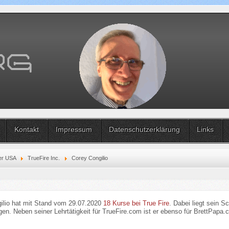
Kontakt
Impressum
Datenschutzerklärung
Links
er USA
TrueFire Inc.
Corey Congilio
ilio hat mit Stand vom 29.07.2020
18 Kurse bei True Fire
. Dabei liegt sein 
en. Neben seiner Lehrtätigkeit für TrueFire.com ist er ebenso für BrettPapa