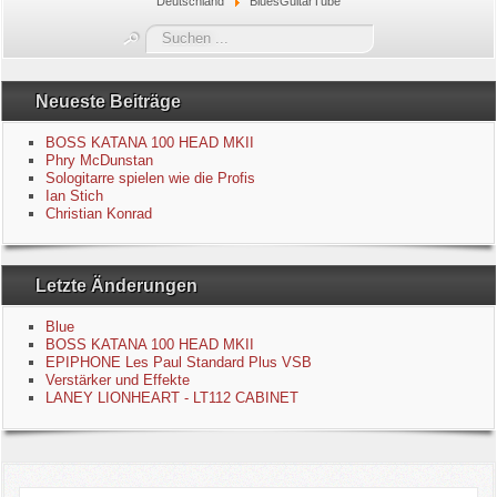
Deutschland
BluesGuitarTube
Blue
Suchen
...
Equipment
Neueste Beiträge
GuitarBlog
BOSS KATANA 100 HEAD MKII
Phry McDunstan
Sologitarre spielen wie die Profis
Kontakt
Ian Stich
Christian Konrad
Impressum
Letzte Änderungen
Datenschutzerklärung
Blue
Links
BOSS KATANA 100 HEAD MKII
EPIPHONE Les Paul Standard Plus VSB
Verstärker und Effekte
Gästebuch
LANEY LIONHEART - LT112 CABINET