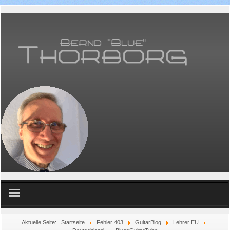
Home
Aktuelle Seite:
Startseite
Fehler 403
GuitarBlog
Lehrer EU