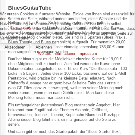
BluesGuitarTube
Wir nutzen Cookies auf unserer Website. Einige von ihnen sind essenziell für
den Betrieb der Seite, während andere uns helfen, diese Website und die
Nothing but the Blues. So könnte man den Internetauftritt
Nutzererfahrung zu verbessern (Tracking Cookies). Sie können selbst
"
Bluesguitartube
" von Christoph Fässler auch betiteln. Der Kern
entscheiden, ob Sie die Cookies zulassen möchten. Bitte beachten Sie, dass
seiner Homepage besteht aus dem Bluesclub, der eine riesige
bei einer Ablehnung womöglich nicht mehr alle Funktionalitäten der Seite zur
Palette an Möglichkeiten bietet. Sie sind in 3 Sparten (Blues Praxis,
Verfügung stehen.
Blues Theorie und Blues persönlich) aufgeteilt. Für monatlich 29,00
€, einmal jährlich 261,00 € oder einmalig lebenslang 783,00 € kann
Akzeptieren
Ablehnen
man Mitglied im Bluesclub werden.
Weitere Informationen
Impressum
Darüber hinaus gibt es die Möglichkeit einzelne Kurse für 19,00 €
ohne Mitgliedschaft zu buchen. Zum Teil werden die Kurse ohne
Dokumentation ausgeliefert, so z. B. der Kurs "Die Bluesskala - 100
Licks in 5 Lagen". Jedes dieser 100 Licks, basierend auf der E-Moll
Pentatonik, wird präzise bin ins kleinste Detail erläutert. Nach
Christoffs Aussage hat er ganz bewußt keine Tabs dazu erstellt
(von GP-Files ganz zu schweigen), weil man seiner Meinung nach
weiter kommt, wenn man nach Gehör spielt. Man kann diese
Meinung teilen, muss man aber nicht.
Ein umfangreicher (kostenloser) Blog ergänzt sein Angebot. Hier
bekommt man Zugriff auf die Themen Akkorde, Griffbrett,
Improvisation, Technik, Theorie, Kopfsache Blues und Kurztipps.
Alleine dieser Blog lohnt sich, einmal genauer auf die Seite zu
sehen.
Und dann gibt es noch das Starterpaket, die "Blues Starter Box",