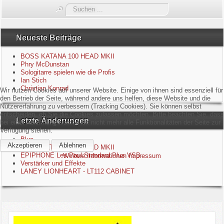
Suchen
Blue
...
Equipment
Neueste Beiträge
BOSS KATANA 100 HEAD MKII
GuitarBlog
Phry McDunstan
Sologitarre spielen wie die Profis
Ian Stich
Kontakt
Christian Konrad
Wir nutzen Cookies auf unserer Website. Einige von ihnen sind essenziell für
den Betrieb der Seite, während andere uns helfen, diese Website und die
Impressum
Nutzererfahrung zu verbessern (Tracking Cookies). Sie können selbst
entscheiden, ob Sie die Cookies zulassen möchten. Bitte beachten Sie, dass
Letzte Änderungen
bei einer Ablehnung womöglich nicht mehr alle Funktionalitäten der Seite zur
Datenschutzerklärung
Verfügung stehen.
Blue
Akzeptieren
Ablehnen
BOSS KATANA 100 HEAD MKII
Links
EPIPHONE Les Paul Standard Plus VSB
Weitere Informationen
Impressum
Verstärker und Effekte
LANEY LIONHEART - LT112 CABINET
Gästebuch