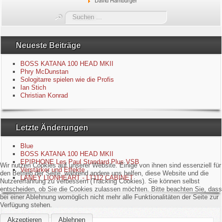
David Hamburger
Blue
Suchen
...
Equipment
Neueste Beiträge
GuitarBlog
BOSS KATANA 100 HEAD MKII
Phry McDunstan
Sologitarre spielen wie die Profis
Kontakt
Ian Stich
Christian Konrad
Impressum
Letzte Änderungen
Datenschutzerklärung
Blue
Links
BOSS KATANA 100 HEAD MKII
EPIPHONE Les Paul Standard Plus VSB
Wir nutzen Cookies auf unserer Website. Einige von ihnen sind essenziell für
Verstärker und Effekte
den Betrieb der Seite, während andere uns helfen, diese Website und die
Gästebuch
LANEY LIONHEART - LT112 CABINET
Nutzererfahrung zu verbessern (Tracking Cookies). Sie können selbst
entscheiden, ob Sie die Cookies zulassen möchten. Bitte beachten Sie, dass
bei einer Ablehnung womöglich nicht mehr alle Funktionalitäten der Seite zur
Verfügung stehen.
Akzeptieren
Ablehnen