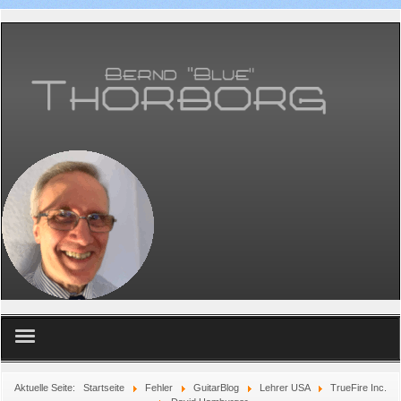
Home
Aktuelle Seite:
Startseite
Fehler
GuitarBlog
Lehrer USA
TrueFire Inc.