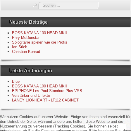
Suchen
Blue
...
Equipment
Neueste Beiträge
BOSS KATANA 100 HEAD MKII
GuitarBlog
Phry McDunstan
Sologitarre spielen wie die Profis
Ian Stich
Kontakt
Christian Konrad
Impressum
Letzte Änderungen
Datenschutzerklärung
Blue
BOSS KATANA 100 HEAD MKII
Links
EPIPHONE Les Paul Standard Plus VSB
Verstärker und Effekte
LANEY LIONHEART - LT112 CABINET
Gästebuch
Wir nutzen Cookies auf unserer Website. Einige von ihnen sind essenziell für
den Betrieb der Seite, während andere uns helfen, diese Website und die
Nutzererfahrung zu verbessern (Tracking Cookies). Sie können selbst
entscheiden, ob Sie die Cookies zulassen möchten. Bitte beachten Sie, dass