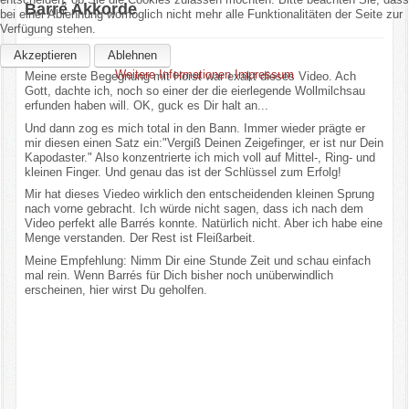
Barré Akkorde
bei einer Ablehnung womöglich nicht mehr alle Funktionalitäten der Seite zur
Verfügung stehen.
Akzeptieren
Ablehnen
Weitere Informationen
Impressum
Meine erste Begegnung mit Horst war exakt dieses Video. Ach
Gott, dachte ich, noch so einer der die eierlegende Wollmilchsau
erfunden haben will. OK, guck es Dir halt an...
Und dann zog es mich total in den Bann. Immer wieder prägte er
mir diesen einen Satz ein:"Vergiß Deinen Zeigefinger, er ist nur Dein
Kapodaster." Also konzentrierte ich mich voll auf Mittel-, Ring- und
kleinen Finger. Und genau das ist der Schlüssel zum Erfolg!
Mir hat dieses Viedeo wirklich den entscheidenden kleinen Sprung
nach vorne gebracht. Ich würde nicht sagen, dass ich nach dem
Video perfekt alle Barrés konnte. Natürlich nicht. Aber ich habe eine
Menge verstanden. Der Rest ist Fleißarbeit.
Meine Empfehlung: Nimm Dir eine Stunde Zeit und schau einfach
mal rein. Wenn Barrés für Dich bisher noch unüberwindlich
erscheinen, hier wirst Du geholfen.