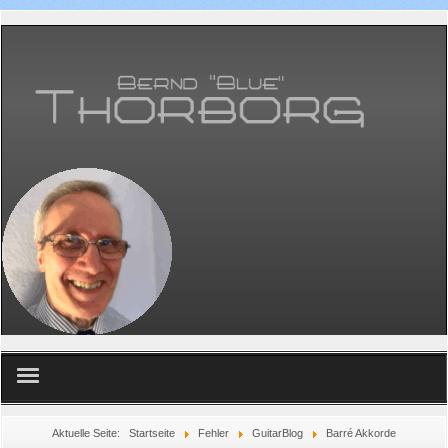
Home
Aktuelle Seite:
Startseite
Fehler
GuitarBlog
Barré Akkorde