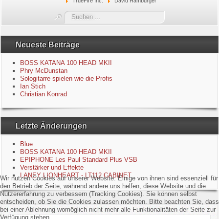
TrueFire Inc.
David Hamburger
Blue
Suchen
...
Equipment
Neueste Beiträge
GuitarBlog
BOSS KATANA 100 HEAD MKII
Phry McDunstan
Sologitarre spielen wie die Profis
Kontakt
Ian Stich
Christian Konrad
Impressum
Letzte Änderungen
Datenschutzerklärung
Blue
Links
BOSS KATANA 100 HEAD MKII
EPIPHONE Les Paul Standard Plus VSB
Verstärker und Effekte
Gästebuch
LANEY LIONHEART - LT112 CABINET
Wir nutzen Cookies auf unserer Website. Einige von ihnen sind essenziell für
den Betrieb der Seite, während andere uns helfen, diese Website und die
Nutzererfahrung zu verbessern (Tracking Cookies). Sie können selbst
entscheiden, ob Sie die Cookies zulassen möchten. Bitte beachten Sie, dass
bei einer Ablehnung womöglich nicht mehr alle Funktionalitäten der Seite zur
Verfügung stehen.