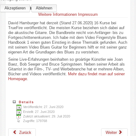
David Hamburger
Akzeptieren
Ablehnen
Weitere Informationen
Impressum
David Hamburger hat derzeit (Stand 27.06.2020) 16 Kurse bei
TrueFire veröffentlicht. Die meisten Kurse beziehen sich dabei auf
die akustische Gitarre. Die Bandbreite reicht von Anfänger- bis zu
Fortgeschrittenenkursen. Ich habe mit dem Video Fingerstyle Blues
Handbook 1 einen guten Einstieg in diese Thematik gefunden. Auch
mit seinem Video Blues Guitar for Beginners hilft er mit seiner ganz
eigenen Art die Grundlagen des Blues zu verstehen.
Seine Live-Erfahrungen beinhalten so groártige Künstler wie Joan
Baez, Bob Seeger und Bruce Springsteen. Neben seiner Arbeit als
Gitarrist in der Film-, TV- und Werbebranche hat er mehrere Alben,
Bücher und Videos veröffentlicht.
Mehr dazu findet man auf seiner
Homepage
.
Details
Veröffentlicht: 27. Juni 2020
Erstellt: 27. Juni 2020
Zuletzt aktualisiert: 29. Juli 2020
Zugriffe: 179768
Zurück
Weiter