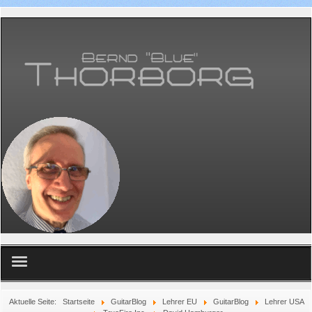
Home
Aktuelle Seite:
Startseite
GuitarBlog
Lehrer EU
GuitarBlog
Lehrer USA