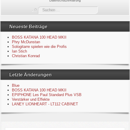
Datenschutzerklärung
Blue
Suchen
...
Equipment
Neueste Beiträge
GuitarBlog
BOSS KATANA 100 HEAD MKII
Phry McDunstan
Sologitarre spielen wie die Profis
Kontakt
Ian Stich
Christian Konrad
Impressum
Letzte Änderungen
Datenschutzerklärung
Blue
Links
BOSS KATANA 100 HEAD MKII
EPIPHONE Les Paul Standard Plus VSB
Verstärker und Effekte
Gästebuch
LANEY LIONHEART - LT112 CABINET