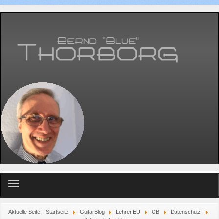
Home
Aktuelle Seite:
Startseite
GuitarBlog
Lehrer EU
GB
Datenschutz