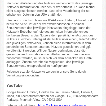
Nach der Weiterleitung des Nutzers werden durch das jeweilige
Netzwerk Informationen über den Nutzer erfasst. Es kann hierbei
nicht ausgeschlossen werden, dass eine Verarbeitung der so
erhobenen Daten in den USA stattfindet.
Dies sind zunächst Daten wie IP-Adresse, Datum, Uhrzeit und
besuchte Seite. Ist der Nutzer währenddessen in seinem
Benutzerkonto des jeweiligen Netzwerks eingeloggt, kann der
Netzwerk-Betreiber ggf. die gesammelten Informationen des
konkreten Besuchs des Nutzers dem persönlichen Account des
Nutzers zuordnen. Interagiert der Nutzer über einen „Teilen“-Button
des jeweiligen Netzwerks, können diese Informationen in dem
persönlichen Benutzerkonto des Nutzers gespeichert und ggf.
veröffentlicht werden. Will der Nutzer verhindern, dass die
gesammelten Informationen unmittelbar seinem Benutzerkonto
zugeordnet werden, muss er sich vor dem Anklicken der Grafik
ausloggen. Zudem besteht die Möglichkeit, das jeweilige
Benutzerkonto entsprechend zu konfigurieren.
Folgende soziale Netzwerke werden in unsere Seite durch
Verlinkung eingebunden:
YouTube
Google Ireland Limited, Gordon House, Barrow Street, Dublin 4,
Irland, ein Tochterunternehmen der Google LLC, 1600 Amphitheatre
Parkway, Mountain View, CA 94043 USA
Datenschutzerklärung:
https://policies.google.com/privacy