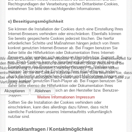
Rechtsgrundlagen der Verarbeitung solcher Drittanbieter-Cookies,
entnehmen Sie bitte den nachfolgenden Informationen.
c) Beseitigungsmöglichkeit
Sie können die Installation der Cookies durch eine Einstellung Ihres
Internet-Browsers verhindern oder einschränken. Ebenfalls können
Sie bereits gespeicherte Cookies jederzeit löschen. Die hierfür
erforderlichen Schritte und Maßnahmen hängen jedoch von Ihrem
konkret genutzten Internet-Browser ab. Bei Fragen benutzen Sie
daher bitte die Hilfefunktion oder Dokumentation Ihres Internet-
Browsers oder wenden sich an dessen Hersteller bzw. Support. Bei
Wir nutzen Cookies auf unserer Website. Einige von ihnen sind essenziell für
sog. Flash-Cookies kann die Verarbeitung allerdings nicht über die
den Betrieb der Seite, während andere uns helfen, diese Website und die
Einstellungen des Browsers unterbunden werden. Stattdessen
Nutzererfahrung zu verbessern (Tracking Cookies). Sie können selbst
müssen Sie insoweit die Einstellung Ihres Flash-Players ändern.
entscheiden, ob Sie die Cookies zulassen möchten. Bitte beachten Sie, dass
Auch die hierfür erforderlichen Schritte und Maßnahmen hängen von
bei einer Ablehnung womöglich nicht mehr alle Funktionalitäten der Seite zur
Ihrem konkret genutzten Flash-Player ab. Bei Fragen benutzen Sie
Verfügung stehen.
daher bitte ebenso die Hilfefunktion oder Dokumentation Ihres
Flash-Players oder wenden sich an den Hersteller bzw. Benutzer-
Akzeptieren
Ablehnen
Support.
Weitere Informationen
Impressum
Sollten Sie die Installation der Cookies verhindern oder
einschränken, kann dies allerdings dazu führen, dass nicht
sämtliche Funktionen unseres Internetauftritts vollumfänglich
nutzbar sind.
Kontaktanfragen / Kontaktmöglichkeit