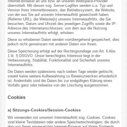
Internet-Browser an uns bzw. an unseren Webspace-Provider
übermittelt. Mit diesen sog. Server-Logfiles werden u.a. Typ und
Version Ihres Internetbrowsers, das Betriebssystem, die Website,
von der aus Sie auf unseren Internetauftritt gewechselt haben
(Referrer URL), die Website(s) unseres Internetauftritts, die Sie
besuchen, Datum und Uhrzeit des jeweiligen Zugriffs sowie die IP-
Adresse des Internetanschlusses, von dem aus die Nutzung
unseres Internetauftritts erfolgt, erhoben.
Diese so erhobenen Daten werden vorrübergehend gespeichert, dies
jedoch nicht gemeinsam mit anderen Daten von Ihnen.
Diese Speicherung erfolgt auf der Rechtsgrundlage von Art. 6 Abs.
1 lit. f) DSGVO. Unser berechtigtes Interesse liegt in der
Verbesserung, Stabilität, Funktionalität und Sicherheit unseres
Internetauftritts.
Die Daten werden spätestens nach sieben Tage wieder gelöscht,
soweit keine weitere Aufbewahrung zu Beweiszwecken erforderlich
ist. Andernfalls sind die Daten bis zur endgültigen Klärung eines
Vorfalls ganz oder teilweise von der Löschung ausgenommen.
Cookies
a) Sitzungs-Cookies/Session-Cookies
Wir verwenden mit unserem Internetauftritt sog. Cookies. Cookies
sind kleine Textdateien oder andere Speichertechnologien, die durch
den von Ihnen eingesetzten Internet-Browser auf Ihrem Endgerät