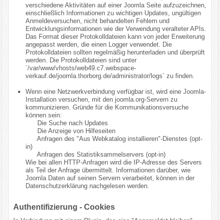
verschiedene Aktivitäten auf einer Joomla Seite aufzuzeichnen,
einschließlich Informationen zu wichtigen Updates, ungültigen
Anmeldeversuchen, nicht behandelten Fehlern und
Entwicklungsinformationen wie der Verwendung veralteter APIs.
Das Format dieser Protokolldateien kann von jeder Erweiterung
angepasst werden, die einen Logger verwendet. Die
Protokolldateien sollten regelmäßig herunterladen und überprüft
werden. Die Protokolldateien sind unter
`/var/www/vhosts/web49.c7.webspace-
verkauf.de/joomla.thorborg.de/administrator/logs` zu finden.
Wenn eine Netzwerkverbindung verfügbar ist, wird eine Joomla-
Installation versuchen, mit den joomla.org-Servern zu
kommunizieren. Gründe für die Kommunikationsversuche
können sein:
Die Suche nach Updates
Die Anzeige von Hilfeseiten
Anfragen des "Aus Webkatalog installieren"-Dienstes (opt-
in)
Anfragen des Statistiksammelservers (opt-in)
Wie bei allen HTTP-Anfragen wird die IP-Adresse des Servers
als Teil der Anfrage übermittelt. Informationen darüber, wie
Joomla Daten auf seinen Servern verarbeitet, können in der
Datenschutzerklärung nachgelesen werden.
Authentifizierung - Cookies