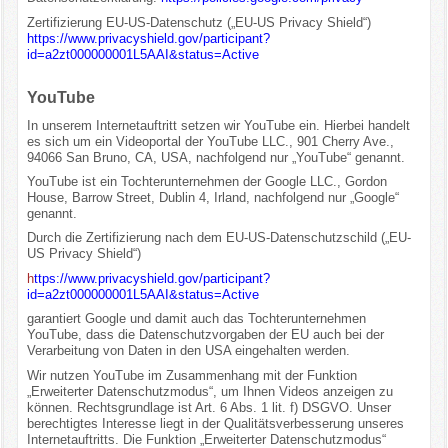
Zertifizierung EU-US-Datenschutz („EU-US Privacy Shield“)
https://www.privacyshield.gov/participant?
id=a2zt000000001L5AAI&status=Active
YouTube
In unserem Internetauftritt setzen wir YouTube ein. Hierbei handelt
es sich um ein Videoportal der YouTube LLC., 901 Cherry Ave.,
94066 San Bruno, CA, USA, nachfolgend nur „YouTube“ genannt.
YouTube ist ein Tochterunternehmen der Google LLC., Gordon
House, Barrow Street, Dublin 4, Irland, nachfolgend nur „Google“
genannt.
Durch die Zertifizierung nach dem EU-US-Datenschutzschild („EU-
US Privacy Shield“)
h
ttps://www.privacyshield.gov/participant?
id=a2zt000000001L5AAI&status=Active
garantiert Google und damit auch das Tochterunternehmen
YouTube, dass die Datenschutzvorgaben der EU auch bei der
Verarbeitung von Daten in den USA eingehalten werden.
Wir nutzen YouTube im Zusammenhang mit der Funktion
„Erweiterter Datenschutzmodus“, um Ihnen Videos anzeigen zu
können. Rechtsgrundlage ist Art. 6 Abs. 1 lit. f) DSGVO. Unser
berechtigtes Interesse liegt in der Qualitätsverbesserung unseres
Internetauftritts. Die Funktion „Erweiterter Datenschutzmodus“