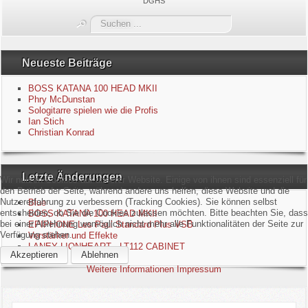
DGHS
Blue
Suchen
...
Equipment
Neueste Beiträge
GuitarBlog
BOSS KATANA 100 HEAD MKII
Phry McDunstan
Sologitarre spielen wie die Profis
Kontakt
Ian Stich
Christian Konrad
Impressum
Letzte Änderungen
Datenschutzerklärung
Wir nutzen Cookies auf unserer Website. Einige von ihnen sind essenziell für
den Betrieb der Seite, während andere uns helfen, diese Website und die
Nutzererfahrung zu verbessern (Tracking Cookies). Sie können selbst
Blue
Links
entscheiden, ob Sie die Cookies zulassen möchten. Bitte beachten Sie, dass
BOSS KATANA 100 HEAD MKII
bei einer Ablehnung womöglich nicht mehr alle Funktionalitäten der Seite zur
EPIPHONE Les Paul Standard Plus VSB
Verfügung stehen.
Verstärker und Effekte
Gästebuch
LANEY LIONHEART - LT112 CABINET
Akzeptieren
Ablehnen
Weitere Informationen
Impressum