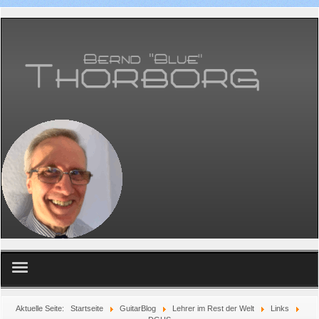
Home
Aktuelle Seite:
Startseite
GuitarBlog
Lehrer im Rest der Welt
Links