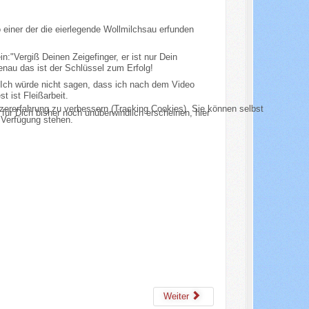
 einer der die eierlegende Wollmilchsau erfunden
n:"Vergiß Deinen Zeigefinger, er ist nur Dein
genau das ist der Schlüssel zum Erfolg!
 Ich würde nicht sagen, dass ich nach dem Video
t ist Fleißarbeit.
tzererfahrung zu verbessern (Tracking Cookies). Sie können selbst
ür Dich bisher noch unüberwindlich erscheinen, hier
 Verfügung stehen.
Weiter