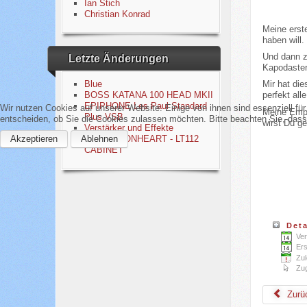
Ian Stich
Christian Konrad
Meine erst
haben will.
Und dann zo
Letzte Änderungen
Kapodaster.
Blue
Mir hat di
BOSS KATANA 100 HEAD MKII
perfekt all
EPIPHONE Les Paul Standard
Wir nutzen Cookies auf unserer Website. Einige von ihnen sind essenziell fü
Meine Empf
Plus VSB
entscheiden, ob Sie die Cookies zulassen möchten. Bitte beachten Sie, dass 
wirst Du ge
Verstärker und Effekte
Akzeptieren
Ablehnen
LANEY LIONHEART - LT112
CABINET
Deta
Ver
Ers
Zul
Zug
Zurü