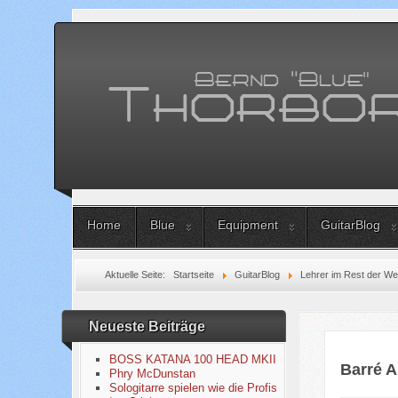
Home
Blue
Equipment
GuitarBlog
Aktuelle Seite:
Startseite
GuitarBlog
Lehrer im Rest der We
Neueste Beiträge
BOSS KATANA 100 HEAD MKII
Barré 
Phry McDunstan
Sologitarre spielen wie die Profis