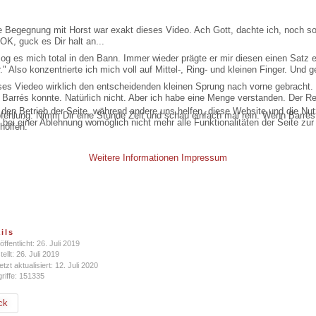
e Begegnung mit Horst war exakt dieses Video. Ach Gott, dachte ich, noch so
 OK, guck es Dir halt an...
g es mich total in den Bann. Immer wieder prägte er mir diesen einen Satz ei
" Also konzentrierte ich mich voll auf Mittel-, Ring- und kleinen Finger. Und 
eses Viedeo wirklich den entscheidenden kleinen Sprung nach vorne gebracht.
e Barrés konnte. Natürlich nicht. Aber ich habe eine Menge verstanden. Der Res
r den Betrieb der Seite, während andere uns helfen, diese Website und die Nu
ehlung: Nimm Dir eine Stunde Zeit und schau einfach mal rein. Wenn Barrés f
bei einer Ablehnung womöglich nicht mehr alle Funktionalitäten der Seite zur
holfen.
Weitere Informationen
Impressum
ils
öffentlicht: 26. Juli 2019
tellt: 26. Juli 2019
etzt aktualisiert: 12. Juli 2020
riffe: 151335
ck