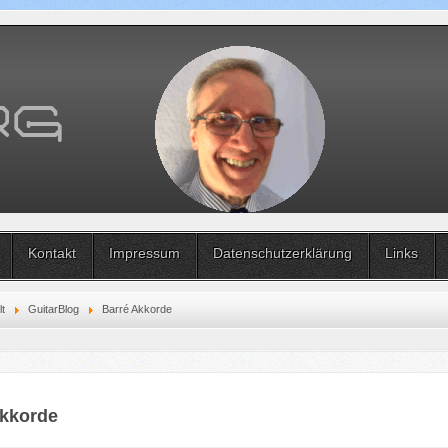
Kontakt
Impressum
Datenschutzerklärung
Links
lt
GuitarBlog
Barré Akkorde
Akkorde