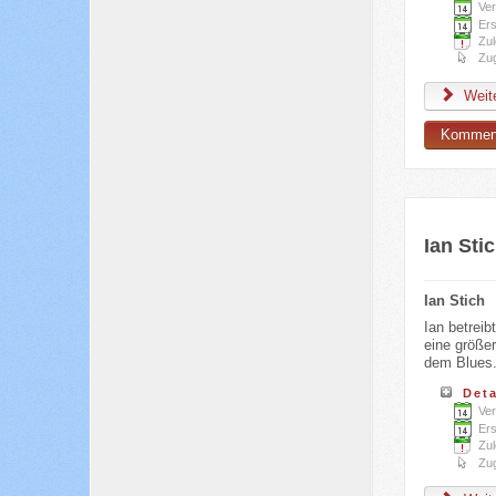
Ver
Ers
Zul
Zug
Weite
Komment
Ian Sti
Ian Stich
Ian betrei
eine größe
dem Blues
Deta
Ver
Ers
Zul
Zug