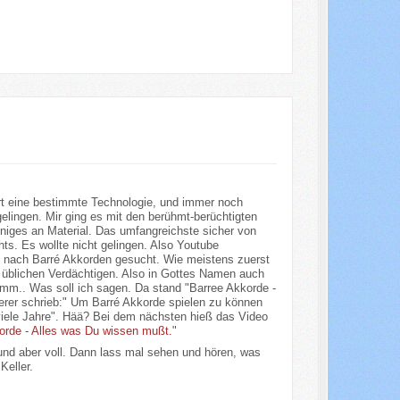
ert eine bestimmte Technologie, und immer noch
 gelingen. Mir ging es mit den berühmt-berüchtigten
iniges an Material. Das umfangreichste sicher von
ts. Es wollte nicht gelingen. Also Youtube
 nach Barré Akkorden gesucht. Wie meistens zuerst
ie üblichen Verdächtigen. Also in Gottes Namen auch
mm.. Was soll ich sagen. Da stand "Barree Akkorde -
erer schrieb:" Um Barré Akkorde spielen zu können
viele Jahre". Hää? Bei dem nächsten hieß das Video
orde - Alles was Du wissen mußt.
"
nd aber voll. Dann lass mal sehen und hören, was
Keller.