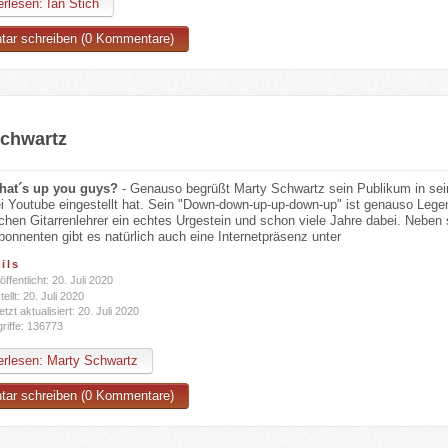
rlesen: Ian Stich
ar schreiben (0 Kommentare)
Schwartz
hat´s up you guys?
- Genauso begrüßt Marty Schwartz sein Publikum in sein
i Youtube eingestellt hat. Sein "Down-down-up-up-down-up" ist genauso Legend
chen Gitarrenlehrer ein echtes Urgestein und schon viele Jahre dabei. Neben
bonnenten gibt es natürlich auch eine Internetpräsenz unter
ils
öffentlicht: 20. Juli 2020
tellt: 20. Juli 2020
etzt aktualisiert: 20. Juli 2020
riffe: 136773
rlesen: Marty Schwartz
ar schreiben (0 Kommentare)