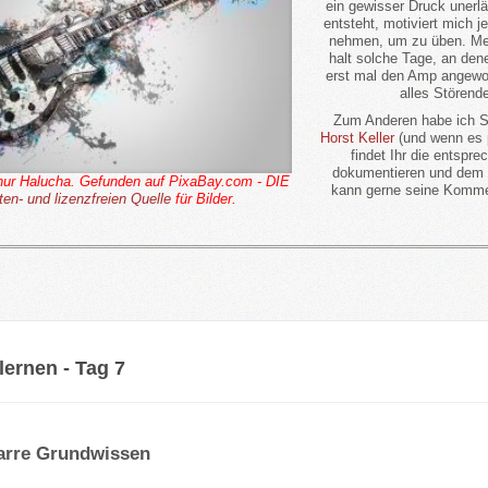
ein gewisser Druck unerlä
entsteht, motiviert mich j
nehmen, um zu üben. Meis
halt solche Tage, an den
erst mal den Amp angewor
alles Störende
Zum Anderen habe ich Sp
Horst Keller
(und wenn es 
findet Ihr die entspr
dokumentieren und dem 
thur Halucha. Gefunden auf PixaBay.com - DIE
kann gerne seine Kommen
ten- und lizenzfreien Quelle
für Bilder.
 lernen - Tag 7
arre Grundwissen