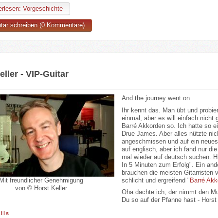
rlesen: Vorgeschichte
ar schreiben (0 Kommentare)
eller - VIP-Guitar
And the journey went on...
Ihr kennt das. Man übt und probi
einmal, aber es will einfach nicht
Barré Akkorden so. Ich hatte so e
Drue James. Aber alles nützte nich
angeschmissen und auf ein neues
auf englisch, aber ich fand nur d
mal wieder auf deutsch suchen. H
In 5 Minuten zum Erfolg". Ein and
brauchen die meisten Gitarristen 
schlicht und ergreifend "
Barré Akk
Mit freundlicher Genehmigung
von © Horst Keller
Oha dachte ich, der nimmt den Mu
Du so auf der Pfanne hast - Horst 
ils