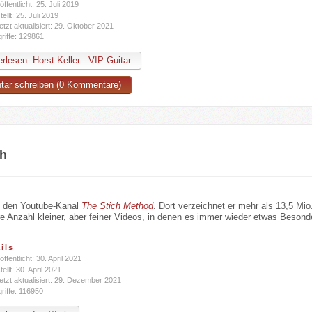
öffentlicht: 25. Juli 2019
tellt: 25. Juli 2019
etzt aktualisiert: 29. Oktober 2021
riffe: 129861
rlesen: Horst Keller - VIP-Guitar
ar schreiben (0 Kommentare)
ch
bt den Youtube-Kanal
The Stich Method
. Dort verzeichnet er mehr als 13,5 Mi
re Anzahl kleiner, aber feiner Videos, in denen es immer wieder etwas Besond
.
ils
öffentlicht: 30. April 2021
tellt: 30. April 2021
etzt aktualisiert: 29. Dezember 2021
riffe: 116950