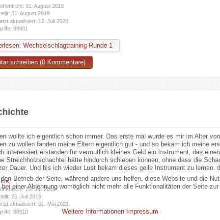
öffentlicht: 31. August 2019
tellt: 31. August 2019
etzt aktualisiert: 12. Juli 2020
riffe: 99901
rlesen: Wechselschlagtraining Runde 1
ar schreiben (0 Kommentare)
chichte
nen wollte ich eigentlich schon immer. Das erste mal wurde es mir im Alter vo
nen zu wollen fanden meine Eltern eigentlich gut - und so bekam ich meine er
h interessiert erstanden für vermutlich kleines Geld ein Instrument, das ein
e Streichholzschachtel hätte hindurch schieben können, ohne dass die Schac
er Dauer. Und bis ich wieder Lust bekam dieses geile Instrument zu lernen. d
r den Betrieb der Seite, während andere uns helfen, diese Website und die Nu
ils
bei einer Ablehnung womöglich nicht mehr alle Funktionalitäten der Seite zur
öffentlicht: 25. Juli 2019
tellt: 25. Juli 2019
etzt aktualisiert: 01. Mai 2021
Weitere Informationen
Impressum
riffe: 98910