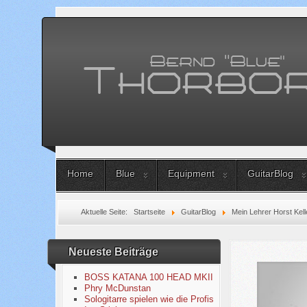
Home
Blue
Equipment
GuitarBlog
Aktuelle Seite:
Startseite
GuitarBlog
Mein Lehrer Horst Kell
Neueste Beiträge
BOSS KATANA 100 HEAD MKII
Phry McDunstan
Sologitarre spielen wie die Profis