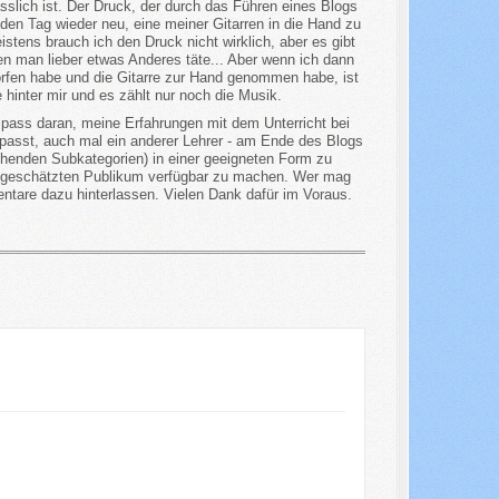
sslich ist. Der Druck, der durch das Führen eines Blogs
eden Tag wieder neu, eine meiner Gitarren in die Hand zu
tens brauch ich den Druck nicht wirklich, aber es gibt
en man lieber etwas Anderes täte... Aber wenn ich dann
fen habe und die Gitarre zur Hand genommen habe, ist
 hinter mir und es zählt nur noch die Musik.
ass daran, meine Erfahrungen mit dem Unterricht bei
passt, auch mal ein anderer Lehrer - am Ende des Blogs
echenden Subkategorien) in einer geeigneten Form zu
geschätzten Publikum verfügbar zu machen. Wer mag
tare dazu hinterlassen. Vielen Dank dafür im Voraus.