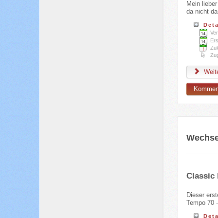
Mein lieber
da nicht da
Deta
Ver
Ers
Zul
Zug
Weite
Komment
Wechse
Classic
Dieser ers
Tempo 70 -
Deta