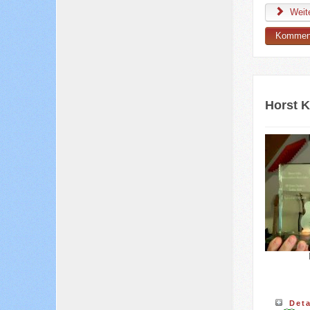
Weite
Komment
Horst K
Deta