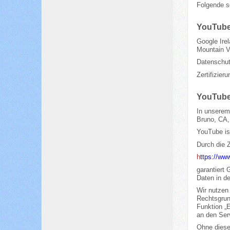
Folgende s
YouTub
Google Ire
Mountain 
Datenschut
Zertifizie
YouTub
In unserem 
Bruno, CA,
YouTube is
Durch die 
h
ttps://ww
garantiert
Daten in d
Wir nutzen
Rechtsgrund
Funktion „
an den Ser
Ohne diese