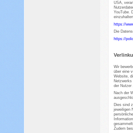
USA, verarb
Nutzerdaten
YouTube. Di
einzuhalte
https://ww
Die Datens
https://pol
Verlinku
Wir bewerb
über eine v
Website, d
Netzwerks 
der Nutzer 
Nach der We
ausgeschlo
Dies sind 
jeweiligen
persönliche
Information
gesammelte
Zudem best