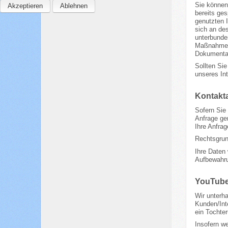
Sie können 
Akzeptieren
Ablehnen
bereits ge
genutzten I
sich an des
unterbunden
Maßnahmen 
Dokumentat
Sollten Sie
unseres Int
Kontakta
Sofern Sie 
Anfrage gen
Ihre Anfrag
Rechtsgrund
Ihre Daten
Aufbewahru
YouTub
Wir unterh
Kunden/Int
ein Tochte
Insofern we