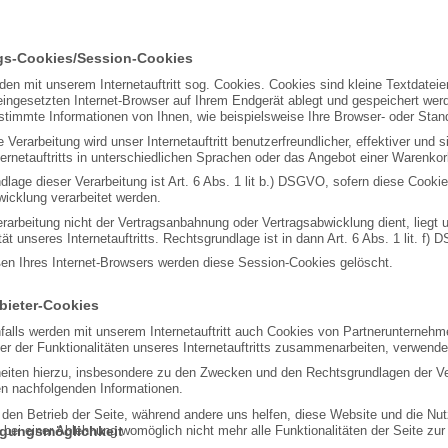
ngs-Cookies/Session-Cookies
en mit unserem Internetauftritt sog. Cookies. Cookies sind kleine Textdatei
eingesetzten Internet-Browser auf Ihrem Endgerät ablegt und gespeichert wer
timmte Informationen von Ihnen, wie beispielsweise Ihre Browser- oder Stand
 Verarbeitung wird unser Internetauftritt benutzerfreundlicher, effektiver und 
ernetauftritts in unterschiedlichen Sprachen oder das Angebot einer Warenkor
lage dieser Verarbeitung ist Art. 6 Abs. 1 lit b.) DSGVO, sofern diese Cook
wicklung verarbeitet werden.
erarbeitung nicht der Vertragsanbahnung oder Vertragsabwicklung dient, liegt 
tät unseres Internetauftritts. Rechtsgrundlage ist in dann Art. 6 Abs. 1 lit. f)
ßen Ihres Internet-Browsers werden diese Session-Cookies gelöscht.
nbieter-Cookies
alls werden mit unserem Internetauftritt auch Cookies von Partnerunterneh
r der Funktionalitäten unseres Internetauftritts zusammenarbeiten, verwende
heiten hierzu, insbesondere zu den Zwecken und den Rechtsgrundlagen der Ve
en nachfolgenden Informationen.
r den Betrieb der Seite, während andere uns helfen, diese Website und die Nu
igungsmöglichkeit
bei einer Ablehnung womöglich nicht mehr alle Funktionalitäten der Seite zur