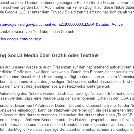
eitet werden. Hierdurch können gesteigerte Risiken für die Nutzer insofern be
 erschwert werden kann. Auch haben wir keinen Zugriff auf diese Nutzerdaten.
e Google LLC ist unter dem Privacy Shield zertifiziert und hat sich damit ve
n
w.privacyshield.gov/participant?id=a2zt000000001L5AAI&status=Active
chutzhinweise von YouTube finden Sie unter
icies.google.com/privacy
ng Social-Media über Grafik oder Textlink
en auf unserer Webseite auch Präsenzen auf den nachstehend aufgeführten so
erlinkte Grafik des jeweiligen Netzwerks. Durch den Einsatz dieser verlinkten 
ie über eine Social-Media-Bewerbung verfügt, automatisch zu einem Verbindu
kommt, um eine Grafik des jeweiligen Netzwerkes selbst darzustellen. Erst du
zu dem Dienst des jeweiligen sozialen Netzwerks weitergeleitet.
iterleitung des Nutzers werden durch das jeweilige Netzwerk Informationen ü
ssen werden, dass eine Verarbeitung der so erhobenen Daten in den USA stat
zunächst Daten wie IP-Adresse, Datum, Uhrzeit und besuchte Seite. Ist der 
 Netzwerks eingeloggt, kann der Netzwerk-Betreiber ggf. die gesammelten In
n Account des Nutzers zuordnen. Interagiert der Nutzer über einen „Teilen“-B
en in dem persönlichen Benutzerkonto des Nutzers gespeichert und ggf. veröff
n Informationen unmittelbar seinem Benutzerkonto zugeordnet werden, muss 
eht die Möglichkeit, das jeweilige Benutzerkonto entsprechend zu konfigurier