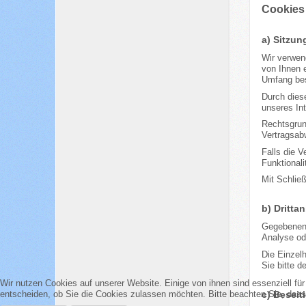
Cookies
a) Sitzu
Wir verwend
von Ihnen 
Umfang bes
Durch diese
unseres Int
Rechtsgrund
Vertragsab
Falls die V
Funktionali
Mit Schlie
b) Dritta
Gegebenenf
Analyse ode
Die Einzel
Sie bitte d
Wir nutzen Cookies auf unserer Website. Einige von ihnen sind essenziell fü
c) Beseit
entscheiden, ob Sie die Cookies zulassen möchten. Bitte beachten Sie, dass 