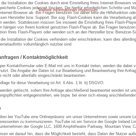
die Installation der Cookies durch eine Einstellung Ihres Internet-Browsers 
speicherte Cookies jederzeit löschen. Die hierfür erforderlichen Schritte un
Weitere Informationen
Impressum
nternet-Browser ab. Bei Fragen benutzen Sie daher bitte die Hilfefunktion o
sen Hersteller bzw. Support. Bei sog. Flash-Cookies kann die Verarbeitung al
 werden. Stattdessen müssen Sie insoweit die Einstellung Ihres Flash-Players
hängen von Ihrem konkret genutzten Flash-Player ab. Bei Fragen benutzen Si
ion Ihres Flash-Players oder wenden sich an den Hersteller bzw. Benutzer-S
 die Installation der Cookies verhindern oder einschränken, kann dies allerdi
ernetauftritts vollumfänglich nutzbar sind.
nfragen / Kontaktmöglichkeit
per Kontaktformular oder E-Mail mit uns in Kontakt treten, werden die dabei
utzt. Die Angabe der Daten ist zur Bearbeitung und Beantwortung Ihre Anfrage
e nicht oder allenfalls eingeschränkt beantworten.
lage für diese Verarbeitung ist Art. 6 Abs. 1 lit. b) DSGVO.
 werden gelöscht, sofern Ihre Anfrage abschließend beantwortet worden ist un
ngspflichten entgegenstehen, wie bspw. bei einer sich etwaig anschließende
e
alten bei YouTube eine Onlinepräsenz um unser Unternehmen sowie unsere Le
eressenten zu kommunizieren. YouTube ist ein Service der Google Ireland Limi
runternehmen der Google LLC, 1600 Amphitheatre Parkway, Mountain View, 
isen wir darauf hin, dass die Möglichkeit besteht, dass Daten der Nutzer au