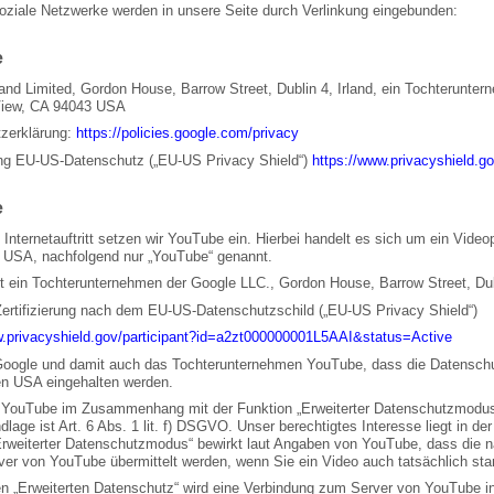
oziale Netzwerke werden in unsere Seite durch Verlinkung eingebunden:
e
land Limited, Gordon House, Barrow Street, Dublin 4, Irland, ein Tochterunt
View, CA 94043 USA
zerklärung:
https://policies.google.com/privacy
rung EU-US-Datenschutz („EU-US Privacy Shield“)
https://www.privacyshield.
e
Internetauftritt setzen wir YouTube ein. Hierbei handelt es sich um ein Vide
 USA, nachfolgend nur „YouTube“ genannt.
t ein Tochterunternehmen der Google LLC., Gordon House, Barrow Street, Dubl
Zertifizierung nach dem EU-US-Datenschutzschild („EU-US Privacy Shield“)
w.privacyshield.gov/participant?id=a2zt000000001L5AAI&status=Active
 Google und damit auch das Tochterunternehmen YouTube, dass die Datenschu
en USA eingehalten werden.
 YouTube im Zusammenhang mit der Funktion „Erweiterter Datenschutzmodus
lage ist Art. 6 Abs. 1 lit. f) DSGVO. Unser berechtigtes Interesse liegt in der
Erweiterter Datenschutzmodus“ bewirkt laut Angaben von YouTube, dass die 
ver von YouTube übermittelt werden, wenn Sie ein Video auch tatsächlich star
n „Erweiterten Datenschutz“ wird eine Verbindung zum Server von YouTube in 