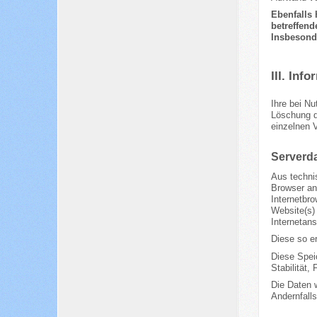
Ebenfalls 
betreffend
Insbesonde
III. Inf
Ihre bei Nu
Löschung d
einzelnen 
Serverd
Aus technis
Browser an
Internetbro
Website(s) 
Internetans
Diese so e
Diese Speic
Stabilität, 
Die Daten 
Andernfall