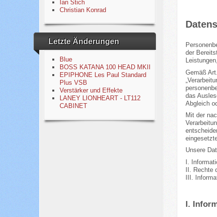
Ian Stich
Christian Konrad
Datens
Letzte Änderungen
Personenbe
der Bereits
Blue
Leistungen,
BOSS KATANA 100 HEAD MKII
Gemäß Art.
EPIPHONE Les Paul Standard
„Verarbeit
Plus VSB
personenbe
Verstärker und Effekte
das Ausles
LANEY LIONHEART - LT112
Abgleich o
CABINET
Mit der na
Verarbeitu
entscheide
eingesetzt
Unsere Date
I. Informat
II. Rechte 
III. Inform
I. Infor