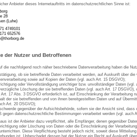
icher Anbieter dieses Internetauftritts im datenschutzrechtlichen Sinne ist:
borg
e 28
en (Luhe)
171 4749101
4171 652576
o@thorborg.de
te der Nutzer und Betroffenen
auf die nachfolgend noch näher beschriebene Datenverarbeitung haben die Nut
stätigung, ob sie betreffende Daten verarbeitet werden, auf Auskunft über die 
tenverarbeitung sowie auf Kopien der Daten (vgl. auch Art. 15 DSGVO);
richtigung oder Vervollständigung unrichtiger bzw. unvollständiger Daten (vgl
verzügliche Löschung der sie betreffenden Daten (vgl. auch Art. 17 DSGVO), od
Art. 17 Abs. 3 DSGVO erforderlich ist, auf Einschränkung der Verarbeitung
halt der sie betreffenden und von ihnen bereitgestellten Daten und auf Übermit
auch Art. 20 DSGVO);
schwerde gegenüber der Aufsichtsbehörde, sofern sie der Ansicht sind, dass d
ß gegen datenschutzrechtliche Bestimmungen verarbeitet werden (vgl. auch 
aus ist der Anbieter dazu verpflichtet, alle Empfänger, denen gegenüber Date
richtigung oder Löschung von Daten oder die Einschränkung der Verarbeitung,
 unterrichten. Diese Verpflichtung besteht jedoch nicht, soweit diese Mitteil
rbunden ist. Unbeschadet dessen hat der Nutzer ein Recht auf Auskunft übe