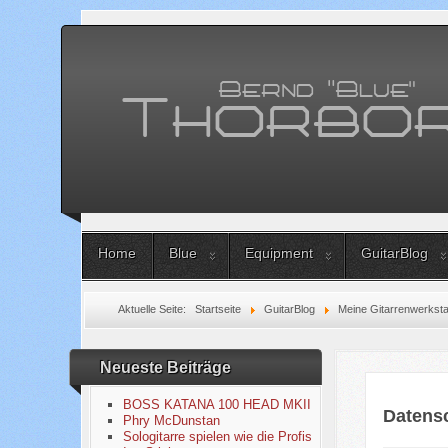
Home
Blue
Equipment
GuitarBlog
Aktuelle Seite:
Startseite
GuitarBlog
Meine Gitarrenwerksta
Neueste Beiträge
BOSS KATANA 100 HEAD MKII
Datens
Phry McDunstan
Sologitarre spielen wie die Profis