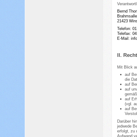
Verantwortl
Bernd Thor
Brahmsalle
21423 Wins
Telefon: 0
Telefax: 0
E-Mail:
inf
II. Rech
Mit Blick 
auf Be
die Da
auf Be
auf un
gemäß 
auf Er
(vgl. 
auf Be
Versto
Darüber hin
jedwede Be
erfolgt, zu
Aufwand ve