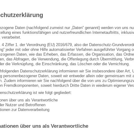
chutzerklärung
zogene Daten (nachfolgend zumeist nur „Daten“ genannt) werden von uns nu
tellung eines funktionsfähigen und nutzerfreundlichen Internetauftritts, inklus
 verarbeitet.
 4 Ziffer 1. der Verordnung (EU) 2016/679, also der Datenschutz-Grundverord
ung“ jeder mit oder ohne Hilfe automatisierter Verfahren ausgeführter Vorgan
zogenen Daten, wie das Erheben, das Erfassen, die Organisation, das Ordne
en, das Abfragen, die Verwendung, die Offenlegung durch Übermittlung, Verbre
der die Verknüpfung, die Einschränkung, das Löschen oder die Vernichtung.
chfolgenden Datenschutzerklärung informieren wir Sie insbesondere über Art
ng personenbezogener Daten, soweit wir entweder allein oder gemeinsam mit a
n. Zudem informieren wir Sie nachfolgend über die von uns zu Optimierungsz
en Fremdkomponenten, soweit hierdurch Dritte Daten in wiederum eigener Vera
nschutzerklärung ist wie folgt gegliedert:
ionen über uns als Verantwortliche
der Nutzer und Betroffenen
ationen zur Datenverarbeitung
mationen über uns als Verantwortliche