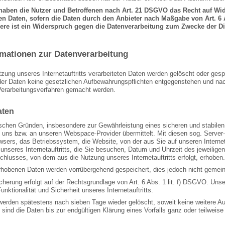
haben die Nutzer und Betroffenen nach Art. 21 DSGVO das Recht auf Wid
en Daten, sofern die Daten durch den Anbieter nach Maßgabe von Art. 6 A
re ist ein Widerspruch gegen die Datenverarbeitung zum Zwecke der Dir
ormationen zur Datenverarbeitung
tzung unseres Internetauftritts verarbeiteten Daten werden gelöscht oder gesp
er Daten keine gesetzlichen Aufbewahrungspflichten entgegenstehen und na
Verarbeitungsverfahren gemacht werden.
aten
chen Gründen, insbesondere zur Gewährleistung eines sicheren und stabilen In
 uns bzw. an unseren Webspace-Provider übermittelt. Mit diesen sog. Server-
wsers, das Betriebssystem, die Website, von der aus Sie auf unseren Internet
unseres Internetauftritts, die Sie besuchen, Datum und Uhrzeit des jeweilige
chlusses, von dem aus die Nutzung unseres Internetauftritts erfolgt, erhoben.
rhobenen Daten werden vorrübergehend gespeichert, dies jedoch nicht gemei
herung erfolgt auf der Rechtsgrundlage von Art. 6 Abs. 1 lit. f) DSGVO. Unser
Funktionalität und Sicherheit unseres Internetauftritts.
werden spätestens nach sieben Tage wieder gelöscht, soweit keine weitere Au
s sind die Daten bis zur endgültigen Klärung eines Vorfalls ganz oder teilwe