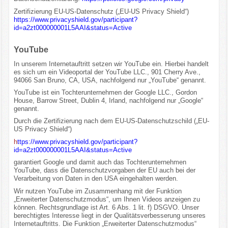
Zertifizierung EU-US-Datenschutz („EU-US Privacy Shield“)
https://www.privacyshield.gov/participant?
id=a2zt000000001L5AAI&status=Active
YouTube
In unserem Internetauftritt setzen wir YouTube ein. Hierbei handelt
es sich um ein Videoportal der YouTube LLC., 901 Cherry Ave.,
94066 San Bruno, CA, USA, nachfolgend nur „YouTube“ genannt.
YouTube ist ein Tochterunternehmen der Google LLC., Gordon
House, Barrow Street, Dublin 4, Irland, nachfolgend nur „Google“
genannt.
Durch die Zertifizierung nach dem EU-US-Datenschutzschild („EU-
US Privacy Shield“)
h
ttps://www.privacyshield.gov/participant?
id=a2zt000000001L5AAI&status=Active
garantiert Google und damit auch das Tochterunternehmen
YouTube, dass die Datenschutzvorgaben der EU auch bei der
Verarbeitung von Daten in den USA eingehalten werden.
Wir nutzen YouTube im Zusammenhang mit der Funktion
„Erweiterter Datenschutzmodus“, um Ihnen Videos anzeigen zu
können. Rechtsgrundlage ist Art. 6 Abs. 1 lit. f) DSGVO. Unser
berechtigtes Interesse liegt in der Qualitätsverbesserung unseres
Internetauftritts. Die Funktion „Erweiterter Datenschutzmodus“