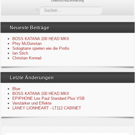
Datenschutzerklärung
Blue
Suchen
...
Equipment
Neueste Beiträge
GuitarBlog
BOSS KATANA 100 HEAD MKII
Phry McDunstan
Sologitarre spielen wie die Profis
Kontakt
Ian Stich
Christian Konrad
Impressum
Letzte Änderungen
Datenschutzerklärung
Blue
Links
BOSS KATANA 100 HEAD MKII
EPIPHONE Les Paul Standard Plus VSB
Verstärker und Effekte
Gästebuch
LANEY LIONHEART - LT112 CABINET