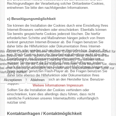
Rechtsgrundlagen der Verarbeitung solcher Drittanbieter-Cookies,
entnehmen Sie bitte den nachfolgenden Informationen.
c) Beseitigungsmöglichkeit
Sie können die Installation der Cookies durch eine Einstellung Ihres
Internet-Browsers verhindern oder einschränken. Ebenfalls können
Sie bereits gespeicherte Cookies jederzeit löschen. Die hierfür
erforderlichen Schritte und Maßnahmen hängen jedoch von Ihrem
konkret genutzten Internet-Browser ab. Bei Fragen benutzen Sie
daher bitte die Hilfefunktion oder Dokumentation Ihres Internet-
Browsers oder wenden sich an dessen Hersteller bzw. Support. Bei
Wir nutzen Cookies auf unserer Website. Einige von ihnen sind essenziell für
sog. Flash-Cookies kann die Verarbeitung allerdings nicht über die
den Betrieb der Seite, während andere uns helfen, diese Website und die
Einstellungen des Browsers unterbunden werden. Stattdessen
Nutzererfahrung zu verbessern (Tracking Cookies). Sie können selbst
müssen Sie insoweit die Einstellung Ihres Flash-Players ändern.
entscheiden, ob Sie die Cookies zulassen möchten. Bitte beachten Sie, dass
Auch die hierfür erforderlichen Schritte und Maßnahmen hängen von
bei einer Ablehnung womöglich nicht mehr alle Funktionalitäten der Seite zur
Ihrem konkret genutzten Flash-Player ab. Bei Fragen benutzen Sie
Verfügung stehen.
daher bitte ebenso die Hilfefunktion oder Dokumentation Ihres
Flash-Players oder wenden sich an den Hersteller bzw. Benutzer-
Akzeptieren
Ablehnen
Support.
Weitere Informationen
Impressum
Sollten Sie die Installation der Cookies verhindern oder
einschränken, kann dies allerdings dazu führen, dass nicht
sämtliche Funktionen unseres Internetauftritts vollumfänglich
nutzbar sind.
Kontaktanfragen / Kontaktmöglichkeit