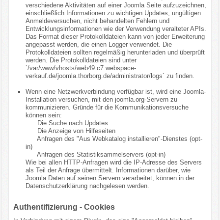
verschiedene Aktivitäten auf einer Joomla Seite aufzuzeichnen,
einschließlich Informationen zu wichtigen Updates, ungültigen
Anmeldeversuchen, nicht behandelten Fehlern und
Entwicklungsinformationen wie der Verwendung veralteter APIs.
Das Format dieser Protokolldateien kann von jeder Erweiterung
angepasst werden, die einen Logger verwendet. Die
Protokolldateien sollten regelmäßig herunterladen und überprüft
werden. Die Protokolldateien sind unter
`/var/www/vhosts/web49.c7.webspace-
verkauf.de/joomla.thorborg.de/administrator/logs` zu finden.
Wenn eine Netzwerkverbindung verfügbar ist, wird eine Joomla-
Installation versuchen, mit den joomla.org-Servern zu
kommunizieren. Gründe für die Kommunikationsversuche
können sein:
Die Suche nach Updates
Die Anzeige von Hilfeseiten
Anfragen des "Aus Webkatalog installieren"-Dienstes (opt-
in)
Anfragen des Statistiksammelservers (opt-in)
Wie bei allen HTTP-Anfragen wird die IP-Adresse des Servers
als Teil der Anfrage übermittelt. Informationen darüber, wie
Joomla Daten auf seinen Servern verarbeitet, können in der
Datenschutzerklärung nachgelesen werden.
Authentifizierung - Cookies