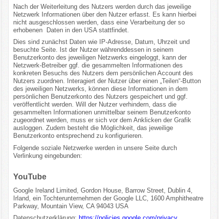
Nach der Weiterleitung des Nutzers werden durch das jeweilige
Netzwerk Informationen über den Nutzer erfasst. Es kann hierbei
nicht ausgeschlossen werden, dass eine Verarbeitung der so
erhobenen Daten in den USA stattfindet.
Dies sind zunächst Daten wie IP-Adresse, Datum, Uhrzeit und
besuchte Seite. Ist der Nutzer währenddessen in seinem
Benutzerkonto des jeweiligen Netzwerks eingeloggt, kann der
Netzwerk-Betreiber ggf. die gesammelten Informationen des
konkreten Besuchs des Nutzers dem persönlichen Account des
Nutzers zuordnen. Interagiert der Nutzer über einen „Teilen“-Button
des jeweiligen Netzwerks, können diese Informationen in dem
persönlichen Benutzerkonto des Nutzers gespeichert und ggf.
veröffentlicht werden. Will der Nutzer verhindern, dass die
gesammelten Informationen unmittelbar seinem Benutzerkonto
zugeordnet werden, muss er sich vor dem Anklicken der Grafik
ausloggen. Zudem besteht die Möglichkeit, das jeweilige
Benutzerkonto entsprechend zu konfigurieren.
Folgende soziale Netzwerke werden in unsere Seite durch
Verlinkung eingebunden:
YouTube
Google Ireland Limited, Gordon House, Barrow Street, Dublin 4,
Irland, ein Tochterunternehmen der Google LLC, 1600 Amphitheatre
Parkway, Mountain View, CA 94043 USA
Datenschutzerklärung:
https://policies.google.com/privacy