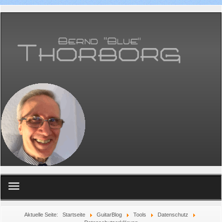
Home
Aktuelle Seite:
Startseite
GuitarBlog
Tools
Datenschutz