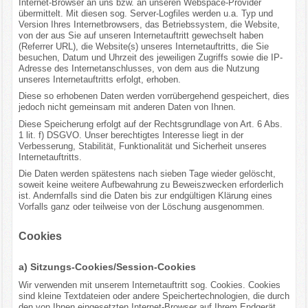
Internet-Browser an uns bzw. an unseren Webspace-Provider
übermittelt. Mit diesen sog. Server-Logfiles werden u.a. Typ und
Version Ihres Internetbrowsers, das Betriebssystem, die Website,
von der aus Sie auf unseren Internetauftritt gewechselt haben
(Referrer URL), die Website(s) unseres Internetauftritts, die Sie
besuchen, Datum und Uhrzeit des jeweiligen Zugriffs sowie die IP-
Adresse des Internetanschlusses, von dem aus die Nutzung
unseres Internetauftritts erfolgt, erhoben.
Diese so erhobenen Daten werden vorrübergehend gespeichert, dies
jedoch nicht gemeinsam mit anderen Daten von Ihnen.
Diese Speicherung erfolgt auf der Rechtsgrundlage von Art. 6 Abs.
1 lit. f) DSGVO. Unser berechtigtes Interesse liegt in der
Verbesserung, Stabilität, Funktionalität und Sicherheit unseres
Internetauftritts.
Die Daten werden spätestens nach sieben Tage wieder gelöscht,
soweit keine weitere Aufbewahrung zu Beweiszwecken erforderlich
ist. Andernfalls sind die Daten bis zur endgültigen Klärung eines
Vorfalls ganz oder teilweise von der Löschung ausgenommen.
Cookies
a) Sitzungs-Cookies/Session-Cookies
Wir verwenden mit unserem Internetauftritt sog. Cookies. Cookies
sind kleine Textdateien oder andere Speichertechnologien, die durch
den von Ihnen eingesetzten Internet-Browser auf Ihrem Endgerät