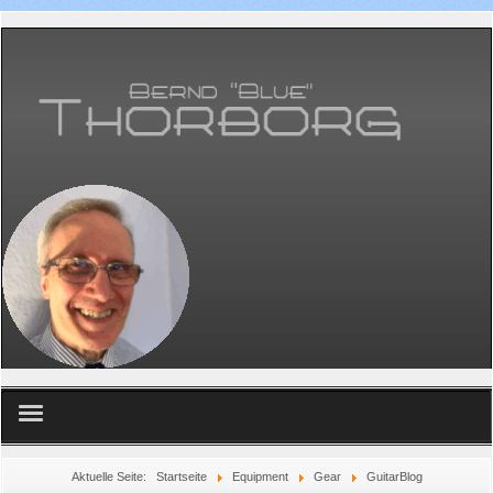
Home
Aktuelle Seite:
Startseite
Equipment
Gear
GuitarBlog