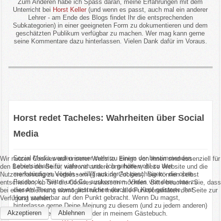
Zum Anderen habe ich Spass daran, meine Erfahrungen mit dem
Unterricht bei
Horst Keller
(und wenn es passt, auch mal ein anderer
Lehrer - am Ende des Blogs findet Ihr die entsprechenden
Subkategorien) in einer geeigneten Form zu dokumentieren und dem
geschätzten Publikum verfügbar zu machen. Wer mag kann gerne
seine Kommentare dazu hinterlassen. Vielen Dank dafür im Voraus.
Horst redet Tacheles: Wahrheiten über Social
Media
Social Media werden immer mehr zu einem der bestimmenden
Wir nutzen Cookies auf unserer Website. Einige von ihnen sind essenziell für
Lebensinhalte für viele von uns. Ich gehöre wohl zu den
den Betrieb der Seite, während andere uns helfen, diese Website und die
merkwürdigen Vögeln - völlig aus der Art geschlagen - die ohne
Nutzererfahrung zu verbessern (Tracking Cookies). Sie können selbst
Facebook, Twitter und Co. auskommen. Vieles von dem, was zu
entscheiden, ob Sie die Cookies zulassen möchten. Bitte beachten Sie, dass
diesem Thema etwas unstruktiert durch den Kopf geisterte, hat
bei einer Ablehnung womöglich nicht mehr alle Funktionalitäten der Seite zur
Horst wunderbar auf den Punkt gebracht. Wenn Du magst,
Verfügung stehen.
hinterlasse gerne Deine Meinung zu diesem (und zu jedem anderen)
Akzeptieren
Ablehnen
Thema gerne hier im Blog oder in meinem Gästebuch.