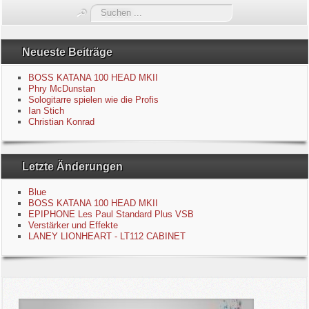
Suchen
Blue
...
Equipment
Neueste Beiträge
BOSS KATANA 100 HEAD MKII
GuitarBlog
Phry McDunstan
Sologitarre spielen wie die Profis
Ian Stich
Kontakt
Christian Konrad
Impressum
Letzte Änderungen
Datenschutzerklärung
Blue
BOSS KATANA 100 HEAD MKII
Links
EPIPHONE Les Paul Standard Plus VSB
Verstärker und Effekte
LANEY LIONHEART - LT112 CABINET
Gästebuch