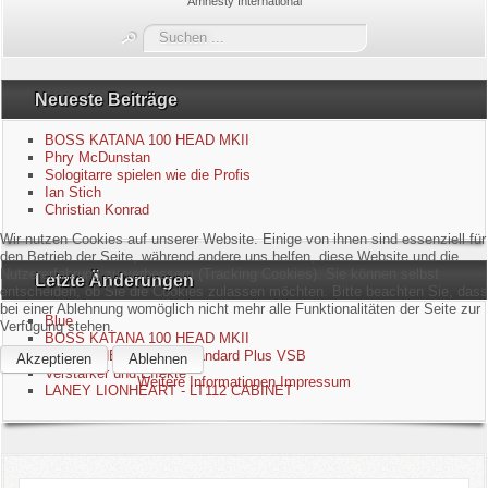
Amnesty International
Blue
Suchen
...
Equipment
Neueste Beiträge
GuitarBlog
BOSS KATANA 100 HEAD MKII
Phry McDunstan
Sologitarre spielen wie die Profis
Kontakt
Ian Stich
Christian Konrad
Impressum
Wir nutzen Cookies auf unserer Website. Einige von ihnen sind essenziell für
den Betrieb der Seite, während andere uns helfen, diese Website und die
Nutzererfahrung zu verbessern (Tracking Cookies). Sie können selbst
Letzte Änderungen
Datenschutzerklärung
entscheiden, ob Sie die Cookies zulassen möchten. Bitte beachten Sie, dass
bei einer Ablehnung womöglich nicht mehr alle Funktionalitäten der Seite zur
Blue
Verfügung stehen.
Links
BOSS KATANA 100 HEAD MKII
EPIPHONE Les Paul Standard Plus VSB
Akzeptieren
Ablehnen
Verstärker und Effekte
Weitere Informationen
Impressum
Gästebuch
LANEY LIONHEART - LT112 CABINET