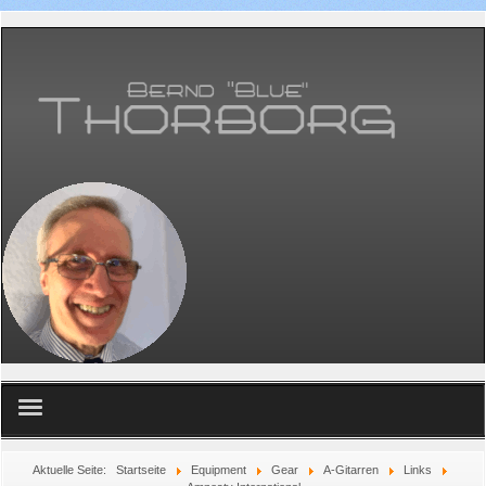
Home
Aktuelle Seite:
Startseite
Equipment
Gear
A-Gitarren
Links