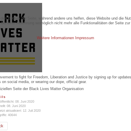
r den Betrieb der Seite, während andere uns helfen, diese Website und die Nu
bei einer Ablehnung womöglich nicht mehr alle Funktionalitäten der Seite zur
Weitere Informationen
Impressum
vement to fight for Freedom, Liberation and Justice by signing up for updates
s on social media, or wearing our dope, official gear.
fiziellen Seite der Black Lives Matter Organisation
ils
öffentlicht: 08. Juni 2020
tellt: 08. Juni 2020
etzt aktualisiert: 12. Juli 2020
riffe: 40644
ck