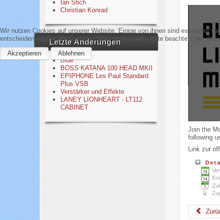
Ian Stich
Christian Konrad
Wir nutzen Cookies auf unserer Website. Einige von ihnen sind essenziell fü
entscheiden, ob Sie die Cookies zulassen möchten. Bitte beachten Sie, dass 
Letzte Änderungen
Akzeptieren
Ablehnen
Blue
BOSS KATANA 100 HEAD MKII
EPIPHONE Les Paul Standard
Plus VSB
Verstärker und Effekte
LANEY LIONHEART - LT112
CABINET
Join the Mo
following u
Link zur of
Deta
Ver
Ers
Zul
Zug
Zurü