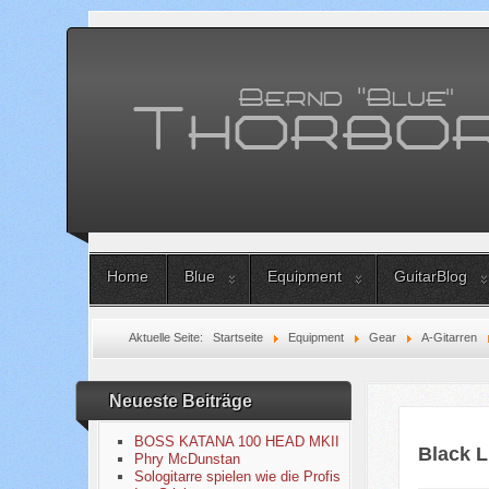
Home
Blue
Equipment
GuitarBlog
Aktuelle Seite:
Startseite
Equipment
Gear
A-Gitarren
Neueste Beiträge
BOSS KATANA 100 HEAD MKII
Black L
Phry McDunstan
Sologitarre spielen wie die Profis