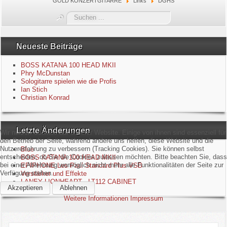
GOLD KONZERTGITARRE
Links
DGHS
Blue
Suchen
...
Equipment
Neueste Beiträge
GuitarBlog
BOSS KATANA 100 HEAD MKII
Phry McDunstan
Sologitarre spielen wie die Profis
Kontakt
Ian Stich
Christian Konrad
Impressum
Letzte Änderungen
Datenschutzerklärung
Wir nutzen Cookies auf unserer Website. Einige von ihnen sind essenziell für
den Betrieb der Seite, während andere uns helfen, diese Website und die
Nutzererfahrung zu verbessern (Tracking Cookies). Sie können selbst
Blue
Links
entscheiden, ob Sie die Cookies zulassen möchten. Bitte beachten Sie, dass
BOSS KATANA 100 HEAD MKII
bei einer Ablehnung womöglich nicht mehr alle Funktionalitäten der Seite zur
EPIPHONE Les Paul Standard Plus VSB
Verfügung stehen.
Verstärker und Effekte
Gästebuch
LANEY LIONHEART - LT112 CABINET
Akzeptieren
Ablehnen
Weitere Informationen
Impressum