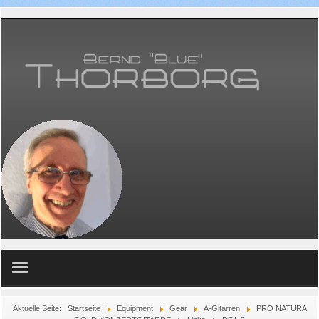
Home
Aktuelle Seite:
Startseite
Equipment
Gear
A-Gitarren
PRO NATURA