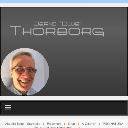
Home
Aktuelle Seite:
Startseite
Equipment
Gear
A-Gitarren
PRO NATURA