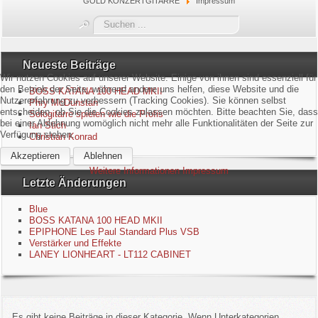
GOLD KONZERTGITARRE
Impressum
Blue
Suchen
...
Equipment
Neueste Beiträge
Wir nutzen Cookies auf unserer Website. Einige von ihnen sind essenziell für
GuitarBlog
den Betrieb der Seite, während andere uns helfen, diese Website und die
BOSS KATANA 100 HEAD MKII
Nutzererfahrung zu verbessern (Tracking Cookies). Sie können selbst
Phry McDunstan
entscheiden, ob Sie die Cookies zulassen möchten. Bitte beachten Sie, dass
Sologitarre spielen wie die Profis
Kontakt
bei einer Ablehnung womöglich nicht mehr alle Funktionalitäten der Seite zur
Ian Stich
Verfügung stehen.
Christian Konrad
Impressum
Akzeptieren
Ablehnen
Weitere Informationen
Impressum
Letzte Änderungen
Datenschutzerklärung
Blue
Links
BOSS KATANA 100 HEAD MKII
EPIPHONE Les Paul Standard Plus VSB
Verstärker und Effekte
Gästebuch
LANEY LIONHEART - LT112 CABINET
Es gibt keine Beiträge in dieser Kategorie. Wenn Unterkategorien