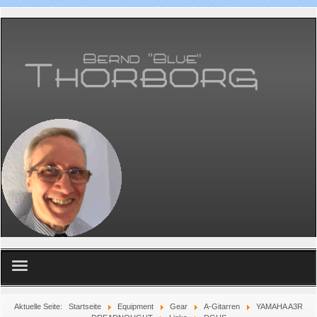
Home
Aktuelle Seite:
Startseite
Equipment
Gear
A-Gitarren
YAMAHA A3R