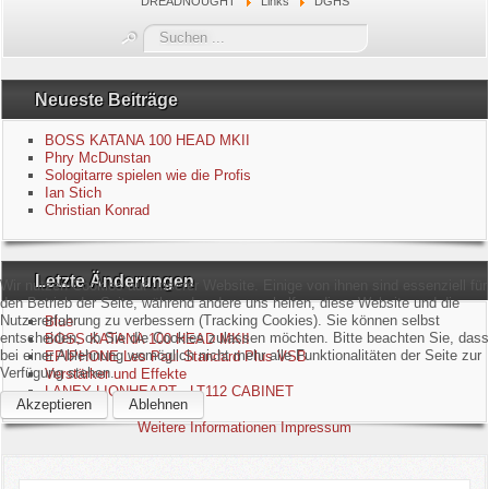
DREADNOUGHT
Links
DGHS
Blue
Suchen
...
Equipment
Neueste Beiträge
GuitarBlog
BOSS KATANA 100 HEAD MKII
Phry McDunstan
Sologitarre spielen wie die Profis
Kontakt
Ian Stich
Christian Konrad
Impressum
Letzte Änderungen
Datenschutzerklärung
Wir nutzen Cookies auf unserer Website. Einige von ihnen sind essenziell für
den Betrieb der Seite, während andere uns helfen, diese Website und die
Nutzererfahrung zu verbessern (Tracking Cookies). Sie können selbst
Blue
Links
entscheiden, ob Sie die Cookies zulassen möchten. Bitte beachten Sie, dass
BOSS KATANA 100 HEAD MKII
bei einer Ablehnung womöglich nicht mehr alle Funktionalitäten der Seite zur
EPIPHONE Les Paul Standard Plus VSB
Verfügung stehen.
Verstärker und Effekte
Gästebuch
LANEY LIONHEART - LT112 CABINET
Akzeptieren
Ablehnen
Weitere Informationen
Impressum