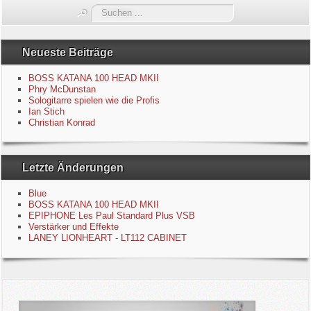
Suchen
Blue
...
Equipment
Neueste Beiträge
BOSS KATANA 100 HEAD MKII
GuitarBlog
Phry McDunstan
Sologitarre spielen wie die Profis
Ian Stich
Kontakt
Christian Konrad
Impressum
Letzte Änderungen
Datenschutzerklärung
Blue
BOSS KATANA 100 HEAD MKII
Links
EPIPHONE Les Paul Standard Plus VSB
Verstärker und Effekte
LANEY LIONHEART - LT112 CABINET
Gästebuch