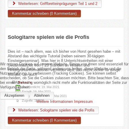
Weiterlesen: Griffbretteinprägungen Teil 1 und 2
Kommentar schreiben (0 Kommentare)
Sologitarre spielen wie die Profis
Dies ist – nach allem, was ich bisher von Horst gesehen habe – mit
Abstand das wichtigste Tutorial (neben seinem 30-tägigen
Einsteigerseminar). Was hier in 8 Unterrichtseinheiten mit einer
Wir nutzen Cookies auf unserer Website. Einige von ihnen sind essenziell für
Gesamtlaufzeit von 7:23 Stunden an Wissen und
den Betrieb der Seite, während andere uns helfen, diese Website und die
Hintergrundinformationen vermittelt wird, das reicht locker für einige
Nutzererfahrung zu verbessern (Tracking Cookies). Sie können selbst
Monate, um auch
entscheiden, ob Sie die Cookies zulassen möchten. Bitte beachten Sie, dass
bei einer Ablehnung womöglich nicht mehr alle Funktionalitäten der Seite zur
Details
Verfügung stehen.
Veröffentlicht: 19. Mai 2021
Erstellt: 19. Mai 2021
Akzeptieren
Ablehnen
Zuletzt aktualisiert: 19. Mai 2021
Zugriffe: 116995
Weitere Informationen
Impressum
Weiterlesen: Sologitarre spielen wie die Profis
Kommentar schreiben (0 Kommentare)