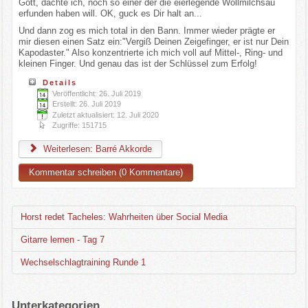
Gott, dachte ich, noch so einer der die eierlegende Wollmilchsau
erfunden haben will. OK, guck es Dir halt an...
Und dann zog es mich total in den Bann. Immer wieder prägte er
mir diesen einen Satz ein:"Vergiß Deinen Zeigefinger, er ist nur Dein
Kapodaster." Also konzentrierte ich mich voll auf Mittel-, Ring- und
kleinen Finger. Und genau das ist der Schlüssel zum Erfolg!
Details
Veröffentlicht: 26. Juli 2019
Erstellt: 26. Juli 2019
Zuletzt aktualisiert: 12. Juli 2020
Zugriffe: 151715
Weiterlesen: Barré Akkorde
Kommentar schreiben (0 Kommentare)
Horst redet Tacheles: Wahrheiten über Social Media
Gitarre lernen - Tag 7
Wechselschlagtraining Runde 1
Unterkategorien