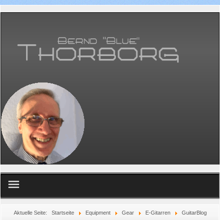
Home
Aktuelle Seite:
Startseite
Equipment
Gear
E-Gitarren
GuitarBlog