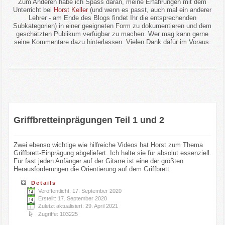
Zum Anderen habe ich Spass daran, meine Erfahrungen mit dem
Unterricht bei
Horst Keller
(und wenn es passt, auch mal ein anderer
Lehrer - am Ende des Blogs findet Ihr die entsprechenden
Subkategorien) in einer geeigneten Form zu dokumentieren und dem
geschätzten Publikum verfügbar zu machen. Wer mag kann gerne
seine Kommentare dazu hinterlassen. Vielen Dank dafür im Voraus.
Griffbretteinprägungen Teil 1 und 2
Zwei ebenso wichtige wie hilfreiche Videos hat Horst zum Thema
Griffbrett-Einprägung abgeliefert. Ich halte sie für absolut essenziell.
Für fast jeden Anfänger auf der Gitarre ist eine der größten
Herausforderungen die Orientierung auf dem Griffbrett.
Details
Veröffentlicht: 17. September 2020
Erstellt: 17. September 2020
Zuletzt aktualisiert: 29. April 2021
Zugriffe: 103225