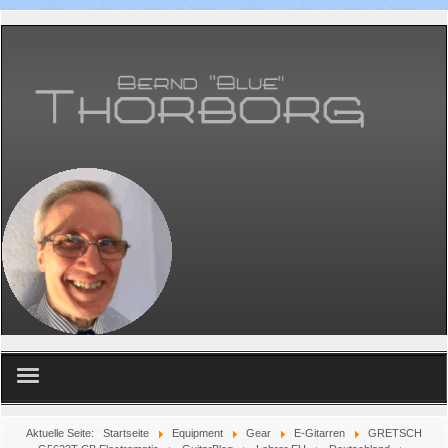
Home
Aktuelle Seite:
Startseite
Equipment
Gear
E-Gitarren
GRETSCH