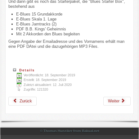
Und dann gibt es noch das Starterpaket, die "Blues Starter Box",
bestehend aus
E-Blues 15 Grundakkorde
E-Blues Skala 1. Lage
E-Blues Jamtracks (2)
PDF B.B. Kings' Geheimnis
Mit 2 Akkorden den Blues begleiten
Gegen Angabe der Emailadresse und des Vornamens erhält man
eine PDF DAtei und die dazugehörigen MP3 Files.
Details
Veröffentlicht: 18. September 2019
Erstellt: 18. September 2019
Zuletzt aktualisiert: 12. Juli 2020
Zugriffe: 121320
Zurück
Weiter
© Thomas Hunziker from Bakual.net