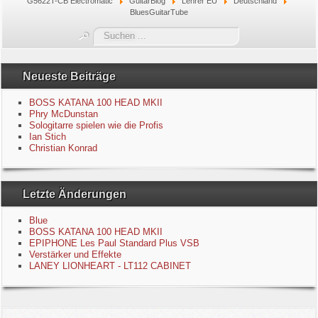
G5622T-CB Electromatic
GuitarBlog
Lehrer EU
Deutschland
BluesGuitarTube
Blue
Suchen
...
Equipment
Neueste Beiträge
GuitarBlog
BOSS KATANA 100 HEAD MKII
Phry McDunstan
Kontakt
Sologitarre spielen wie die Profis
Ian Stich
Christian Konrad
Impressum
Datenschutzerklärung
Letzte Änderungen
Links
Blue
BOSS KATANA 100 HEAD MKII
EPIPHONE Les Paul Standard Plus VSB
Gästebuch
Verstärker und Effekte
LANEY LIONHEART - LT112 CABINET