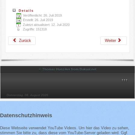
Details
Veröffentlicht: 26. Juli 2019
Erstellt: 26. Juli 2019
Zuletzt aktualisiert: 12. Juli 2020
Zugriffe: 151318
Zurück
Weiter
© Thomas Hunziker from Bakual.net
↑↑↑
Donnerstag, 06. August 2026
Datenschutzhinweis
Diese Webseite verwendet YouTube Videos. Um hier das Video zu sehen,
stimmen Sie bitte zu, dass diese vom YouTube-Server geladen wird. Ggf.