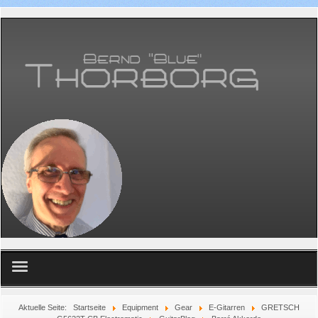
Home
Aktuelle Seite:
Startseite
Equipment
Gear
E-Gitarren
GRETSCH