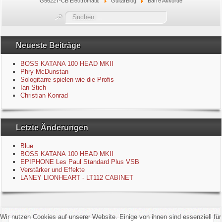
G5622T-CB Electromatic
GuitarBlog
Barré Akkorde
Blue
Suchen
...
Equipment
Neueste Beiträge
GuitarBlog
BOSS KATANA 100 HEAD MKII
Phry McDunstan
Sologitarre spielen wie die Profis
Kontakt
Ian Stich
Christian Konrad
Impressum
Letzte Änderungen
Datenschutzerklärung
Blue
Links
BOSS KATANA 100 HEAD MKII
EPIPHONE Les Paul Standard Plus VSB
Verstärker und Effekte
Gästebuch
LANEY LIONHEART - LT112 CABINET
Wir nutzen Cookies auf unserer Website. Einige von ihnen sind essenziell für