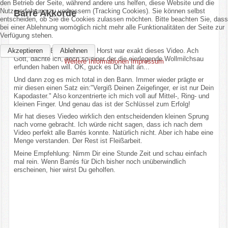
den Betrieb der Seite, während andere uns helfen, diese Website und die
Nutzererfahrung zu verbessern (Tracking Cookies). Sie können selbst
Barré Akkorde
entscheiden, ob Sie die Cookies zulassen möchten. Bitte beachten Sie, dass
bei einer Ablehnung womöglich nicht mehr alle Funktionalitäten der Seite zur
Verfügung stehen.
Akzeptieren
Ablehnen
Meine erste Begegnung mit Horst war exakt dieses Video. Ach
Gott, dachte ich, noch so einer der die eierlegende Wollmilchsau
Weitere Informationen
Impressum
erfunden haben will. OK, guck es Dir halt an...
Und dann zog es mich total in den Bann. Immer wieder prägte er
mir diesen einen Satz ein:"Vergiß Deinen Zeigefinger, er ist nur Dein
Kapodaster." Also konzentrierte ich mich voll auf Mittel-, Ring- und
kleinen Finger. Und genau das ist der Schlüssel zum Erfolg!
Mir hat dieses Viedeo wirklich den entscheidenden kleinen Sprung
nach vorne gebracht. Ich würde nicht sagen, dass ich nach dem
Video perfekt alle Barrés konnte. Natürlich nicht. Aber ich habe eine
Menge verstanden. Der Rest ist Fleißarbeit.
Meine Empfehlung: Nimm Dir eine Stunde Zeit und schau einfach
mal rein. Wenn Barrés für Dich bisher noch unüberwindlich
erscheinen, hier wirst Du geholfen.