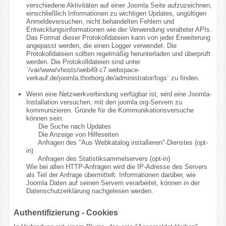
verschiedene Aktivitäten auf einer Joomla Seite aufzuzeichnen,
einschließlich Informationen zu wichtigen Updates, ungültigen
Anmeldeversuchen, nicht behandelten Fehlern und
Entwicklungsinformationen wie der Verwendung veralteter APIs.
Das Format dieser Protokolldateien kann von jeder Erweiterung
angepasst werden, die einen Logger verwendet. Die
Protokolldateien sollten regelmäßig herunterladen und überprüft
werden. Die Protokolldateien sind unter
`/var/www/vhosts/web49.c7.webspace-
verkauf.de/joomla.thorborg.de/administrator/logs` zu finden.
Wenn eine Netzwerkverbindung verfügbar ist, wird eine Joomla-
Installation versuchen, mit den joomla.org-Servern zu
kommunizieren. Gründe für die Kommunikationsversuche
können sein:
Die Suche nach Updates
Die Anzeige von Hilfeseiten
Anfragen des "Aus Webkatalog installieren"-Dienstes (opt-
in)
Anfragen des Statistiksammelservers (opt-in)
Wie bei allen HTTP-Anfragen wird die IP-Adresse des Servers
als Teil der Anfrage übermittelt. Informationen darüber, wie
Joomla Daten auf seinen Servern verarbeitet, können in der
Datenschutzerklärung nachgelesen werden.
Authentifizierung - Cookies