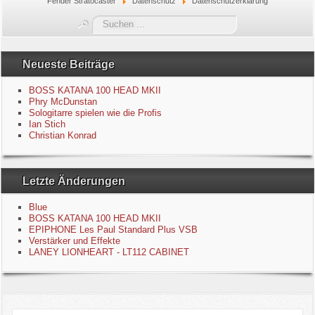
Fender Stratocaster
Datenschutz
Datenschutzerklärung
Blue
Suchen
...
Equipment
Neueste Beiträge
GuitarBlog
BOSS KATANA 100 HEAD MKII
Phry McDunstan
Sologitarre spielen wie die Profis
Kontakt
Ian Stich
Christian Konrad
Impressum
Letzte Änderungen
Datenschutzerklärung
Blue
Links
BOSS KATANA 100 HEAD MKII
EPIPHONE Les Paul Standard Plus VSB
Verstärker und Effekte
Gästebuch
LANEY LIONHEART - LT112 CABINET