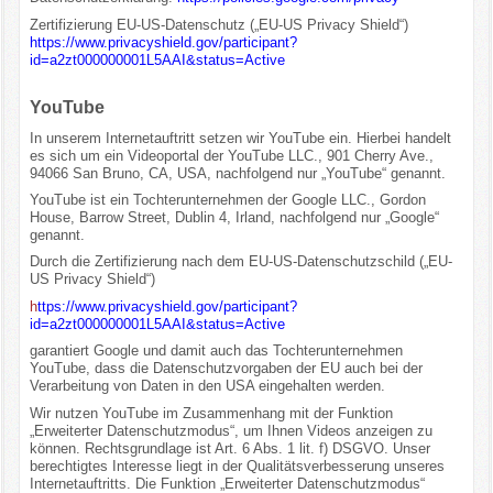
Zertifizierung EU-US-Datenschutz („EU-US Privacy Shield“)
https://www.privacyshield.gov/participant?
id=a2zt000000001L5AAI&status=Active
YouTube
In unserem Internetauftritt setzen wir YouTube ein. Hierbei handelt
es sich um ein Videoportal der YouTube LLC., 901 Cherry Ave.,
94066 San Bruno, CA, USA, nachfolgend nur „YouTube“ genannt.
YouTube ist ein Tochterunternehmen der Google LLC., Gordon
House, Barrow Street, Dublin 4, Irland, nachfolgend nur „Google“
genannt.
Durch die Zertifizierung nach dem EU-US-Datenschutzschild („EU-
US Privacy Shield“)
h
ttps://www.privacyshield.gov/participant?
id=a2zt000000001L5AAI&status=Active
garantiert Google und damit auch das Tochterunternehmen
YouTube, dass die Datenschutzvorgaben der EU auch bei der
Verarbeitung von Daten in den USA eingehalten werden.
Wir nutzen YouTube im Zusammenhang mit der Funktion
„Erweiterter Datenschutzmodus“, um Ihnen Videos anzeigen zu
können. Rechtsgrundlage ist Art. 6 Abs. 1 lit. f) DSGVO. Unser
berechtigtes Interesse liegt in der Qualitätsverbesserung unseres
Internetauftritts. Die Funktion „Erweiterter Datenschutzmodus“