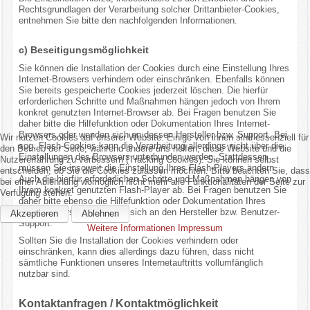
Rechtsgrundlagen der Verarbeitung solcher Drittanbieter-Cookies,
entnehmen Sie bitte den nachfolgenden Informationen.
c) Beseitigungsmöglichkeit
Sie können die Installation der Cookies durch eine Einstellung Ihres
Internet-Browsers verhindern oder einschränken. Ebenfalls können
Sie bereits gespeicherte Cookies jederzeit löschen. Die hierfür
erforderlichen Schritte und Maßnahmen hängen jedoch von Ihrem
konkret genutzten Internet-Browser ab. Bei Fragen benutzen Sie
daher bitte die Hilfefunktion oder Dokumentation Ihres Internet-
Browsers oder wenden sich an dessen Hersteller bzw. Support. Bei
Wir nutzen Cookies auf unserer Website. Einige von ihnen sind essenziell für
sog. Flash-Cookies kann die Verarbeitung allerdings nicht über die
den Betrieb der Seite, während andere uns helfen, diese Website und die
Einstellungen des Browsers unterbunden werden. Stattdessen
Nutzererfahrung zu verbessern (Tracking Cookies). Sie können selbst
müssen Sie insoweit die Einstellung Ihres Flash-Players ändern.
entscheiden, ob Sie die Cookies zulassen möchten. Bitte beachten Sie, dass
Auch die hierfür erforderlichen Schritte und Maßnahmen hängen von
bei einer Ablehnung womöglich nicht mehr alle Funktionalitäten der Seite zur
Ihrem konkret genutzten Flash-Player ab. Bei Fragen benutzen Sie
Verfügung stehen.
daher bitte ebenso die Hilfefunktion oder Dokumentation Ihres
Flash-Players oder wenden sich an den Hersteller bzw. Benutzer-
Akzeptieren
Ablehnen
Support.
Weitere Informationen
Impressum
Sollten Sie die Installation der Cookies verhindern oder
einschränken, kann dies allerdings dazu führen, dass nicht
sämtliche Funktionen unseres Internetauftritts vollumfänglich
nutzbar sind.
Kontaktanfragen / Kontaktmöglichkeit