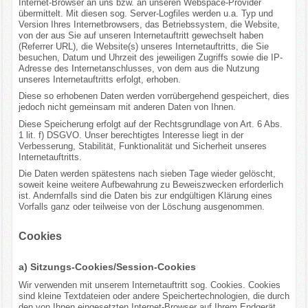
Internet-Browser an uns bzw. an unseren Webspace-Provider
übermittelt. Mit diesen sog. Server-Logfiles werden u.a. Typ und
Version Ihres Internetbrowsers, das Betriebssystem, die Website,
von der aus Sie auf unseren Internetauftritt gewechselt haben
(Referrer URL), die Website(s) unseres Internetauftritts, die Sie
besuchen, Datum und Uhrzeit des jeweiligen Zugriffs sowie die IP-
Adresse des Internetanschlusses, von dem aus die Nutzung
unseres Internetauftritts erfolgt, erhoben.
Diese so erhobenen Daten werden vorrübergehend gespeichert, dies
jedoch nicht gemeinsam mit anderen Daten von Ihnen.
Diese Speicherung erfolgt auf der Rechtsgrundlage von Art. 6 Abs.
1 lit. f) DSGVO. Unser berechtigtes Interesse liegt in der
Verbesserung, Stabilität, Funktionalität und Sicherheit unseres
Internetauftritts.
Die Daten werden spätestens nach sieben Tage wieder gelöscht,
soweit keine weitere Aufbewahrung zu Beweiszwecken erforderlich
ist. Andernfalls sind die Daten bis zur endgültigen Klärung eines
Vorfalls ganz oder teilweise von der Löschung ausgenommen.
Cookies
a) Sitzungs-Cookies/Session-Cookies
Wir verwenden mit unserem Internetauftritt sog. Cookies. Cookies
sind kleine Textdateien oder andere Speichertechnologien, die durch
den von Ihnen eingesetzten Internet-Browser auf Ihrem Endgerät