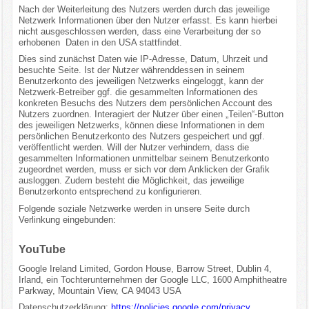
Nach der Weiterleitung des Nutzers werden durch das jeweilige
Netzwerk Informationen über den Nutzer erfasst. Es kann hierbei
nicht ausgeschlossen werden, dass eine Verarbeitung der so
erhobenen Daten in den USA stattfindet.
Dies sind zunächst Daten wie IP-Adresse, Datum, Uhrzeit und
besuchte Seite. Ist der Nutzer währenddessen in seinem
Benutzerkonto des jeweiligen Netzwerks eingeloggt, kann der
Netzwerk-Betreiber ggf. die gesammelten Informationen des
konkreten Besuchs des Nutzers dem persönlichen Account des
Nutzers zuordnen. Interagiert der Nutzer über einen „Teilen“-Button
des jeweiligen Netzwerks, können diese Informationen in dem
persönlichen Benutzerkonto des Nutzers gespeichert und ggf.
veröffentlicht werden. Will der Nutzer verhindern, dass die
gesammelten Informationen unmittelbar seinem Benutzerkonto
zugeordnet werden, muss er sich vor dem Anklicken der Grafik
ausloggen. Zudem besteht die Möglichkeit, das jeweilige
Benutzerkonto entsprechend zu konfigurieren.
Folgende soziale Netzwerke werden in unsere Seite durch
Verlinkung eingebunden:
YouTube
Google Ireland Limited, Gordon House, Barrow Street, Dublin 4,
Irland, ein Tochterunternehmen der Google LLC, 1600 Amphitheatre
Parkway, Mountain View, CA 94043 USA
Datenschutzerklärung:
https://policies.google.com/privacy