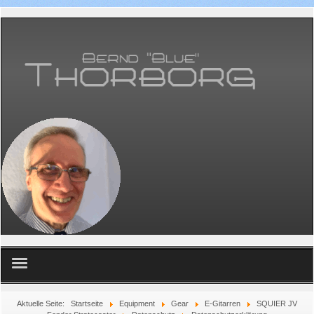
Home
Aktuelle Seite:
Startseite
Equipment
Gear
E-Gitarren
SQUIER JV