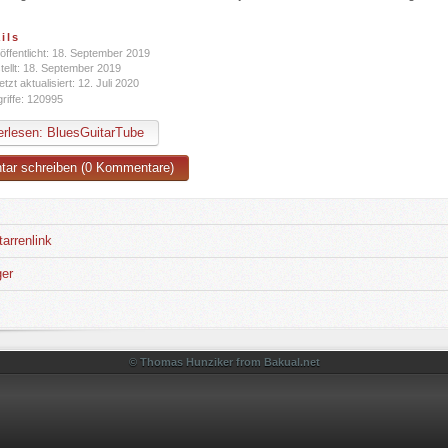
ils
öffentlicht: 18. September 2019
tellt: 18. September 2019
etzt aktualisiert: 12. Juli 2020
riffe: 120995
rlesen: BluesGuitarTube
ar schreiben (0 Kommentare)
arrenlink
ger
© Thomas Hunziker from Bakual.net