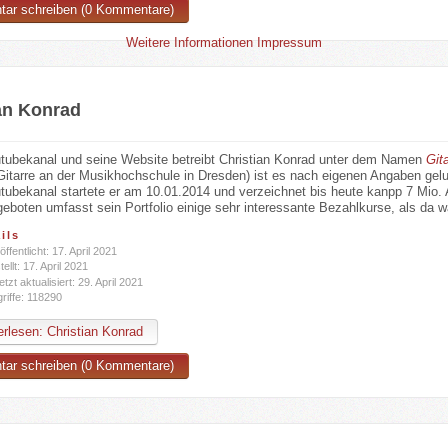
ar schreiben (0 Kommentare)
Weitere Informationen
Impressum
an Konrad
tubekanal und seine Website betreibt Christian Konrad unter dem Namen
Git
itarre an der Musikhochschule in Dresden) ist es nach eigenen Angaben gel
tubekanal startete er am 10.01.2014 und verzeichnet bis heute kanpp 7 Mio. 
eboten umfasst sein Portfolio einige sehr interessante Bezahlkurse, als da w
ils
öffentlicht: 17. April 2021
tellt: 17. April 2021
etzt aktualisiert: 29. April 2021
riffe: 118290
rlesen: Christian Konrad
ar schreiben (0 Kommentare)