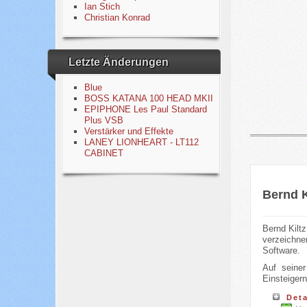
Ian Stich
Christian Konrad
Letzte Änderungen
Blue
BOSS KATANA 100 HEAD MKII
EPIPHONE Les Paul Standard
Plus VSB
Verstärker und Effekte
LANEY LIONHEART - LT112
CABINET
Bernd K
Bernd Kilt
verzeichne
Software.
Auf seine
Einsteigern
Deta