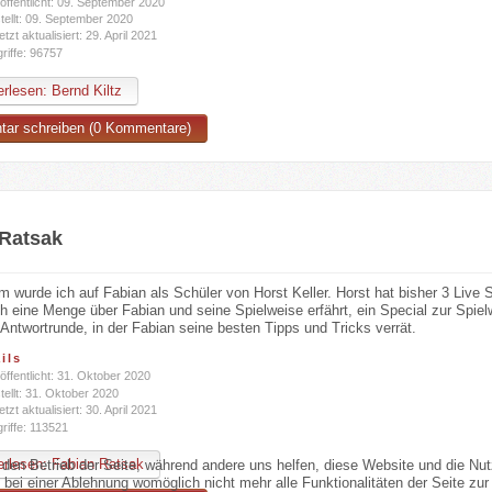
öffentlicht: 09. September 2020
tellt: 09. September 2020
etzt aktualisiert: 29. April 2021
riffe: 96757
rlesen: Bernd Kiltz
ar schreiben (0 Kommentare)
 Ratsak
wurde ich auf Fabian als Schüler von Horst Keller. Horst hat bisher 3 Live S
ch eine Menge über Fabian und seine Spielweise erfährt, ein Special zur Spi
Antwortrunde, in der Fabian seine besten Tipps und Tricks verrät.
ils
öffentlicht: 31. Oktober 2020
tellt: 31. Oktober 2020
etzt aktualisiert: 30. April 2021
riffe: 113521
rlesen: Fabian Ratsak
r den Betrieb der Seite, während andere uns helfen, diese Website und die Nu
bei einer Ablehnung womöglich nicht mehr alle Funktionalitäten der Seite zur