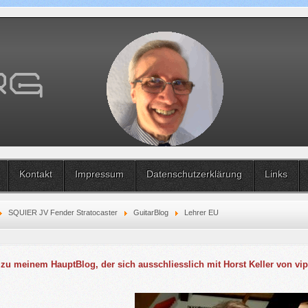
Kontakt
Impressum
Datenschutzerklärung
Links
SQUIER JV Fender Stratocaster
GuitarBlog
Lehrer EU
 zu meinem HauptBlog, der sich ausschliesslich mit Horst Keller von vi