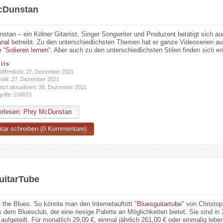
cDunstan
tan – ein Kölner Gitarrist, Singer Songwriter und Produzent betätigt sich au
nal
betreibt. Zu den unterschiedlichsten Themen hat er ganze Videoserien au
e “
Solieren lernen
“. Aber auch zu den unterschiedlichsten Stilen finden sich e
ils
öffentlicht: 27. Dezember 2021
tellt: 27. Dezember 2021
etzt aktualisiert: 28. Dezember 2021
riffe: 104873
rlesen: Phry McDunstan
ar schreiben (0 Kommentare)
uitarTube
 the Blues. So könnte man den Internetauftritt "
Bluesguitartube
" von Christo
 dem Bluesclub, der eine riesige Palette an Möglichkeiten bietet. Sie sind in
 aufgeteilt. Für monatlich 29,00 €, einmal jährlich 261,00 € oder einmalig le