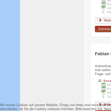
Ver
Ers
Zul
Zug
Weite
Komment
Fabian
Aufmerksam 
man wirkli
Frage- und 
Deta
Ver
Ers
Zul
Zug
Weite
Wir nutzen Cookies auf unserer Website. Einige von ihnen sind essenziell fü
entscheiden, ob Sie die Cookies zulassen möchten. Bitte beachten Sie, dass 