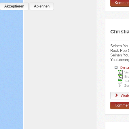
Komment
Akzeptieren
Ablehnen
Christi
Seinen You
Rock-Pop-G
Seinen You
Youtubeang
Deta
Ver
Ers
Zul
Zug
Weite
Komment