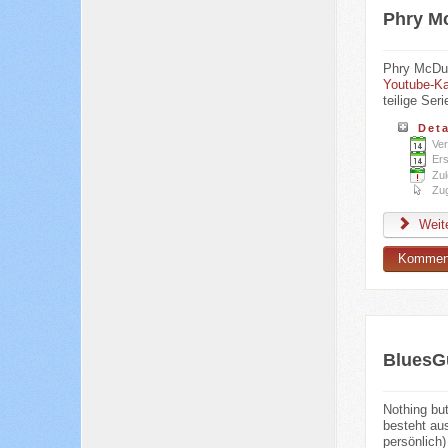
Phry M
Phry McDuns
Youtube-Ka
teilige Seri
Deta
Ver
Ers
Zul
Zug
Weite
Komment
BluesG
Nothing but
besteht aus
persönlich)