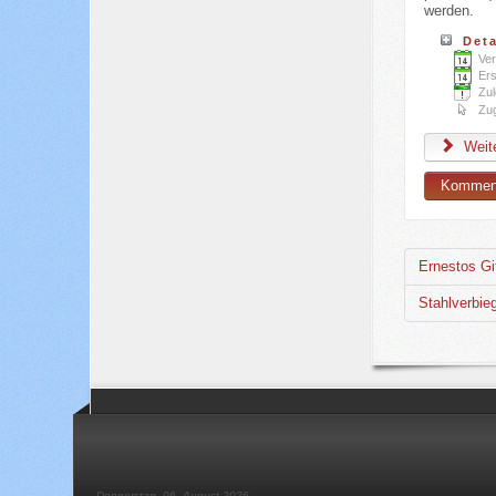
werden.
Deta
Ver
Ers
Zul
Zug
Weite
Komment
Ernestos Git
Stahlverbie
Donnerstag, 06. August 2026