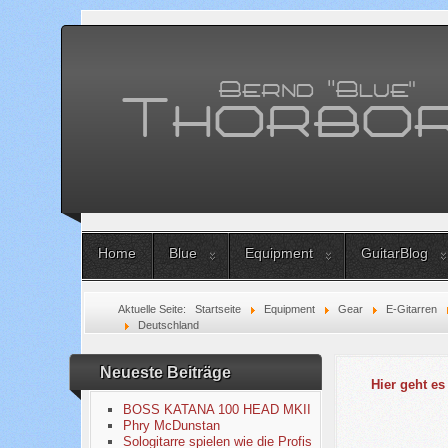
Home
Blue
Equipment
GuitarBlog
Aktuelle Seite:
Startseite
Equipment
Gear
E-Gitarren
Deutschland
Neueste Beiträge
Hier geht es
BOSS KATANA 100 HEAD MKII
Phry McDunstan
Sologitarre spielen wie die Profis