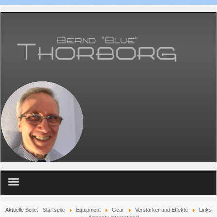
Home
Aktuelle Seite:
Startseite
Equipment
Gear
Verstärker und Effekte
Links