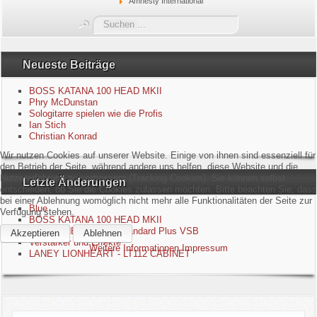
Amnesty International
Blue
Suchen
...
Equipment
Neueste Beiträge
GuitarBlog
BOSS KATANA 100 HEAD MKII
Phry McDunstan
Sologitarre spielen wie die Profis
Kontakt
Ian Stich
Christian Konrad
Impressum
Wir nutzen Cookies auf unserer Website. Einige von ihnen sind essenziell für
den Betrieb der Seite, während andere uns helfen, diese Website und die
Nutzererfahrung zu verbessern (Tracking Cookies). Sie können selbst
Letzte Änderungen
Datenschutzerklärung
entscheiden, ob Sie die Cookies zulassen möchten. Bitte beachten Sie, dass
bei einer Ablehnung womöglich nicht mehr alle Funktionalitäten der Seite zur
Blue
Verfügung stehen.
Links
BOSS KATANA 100 HEAD MKII
EPIPHONE Les Paul Standard Plus VSB
Akzeptieren
Ablehnen
Verstärker und Effekte
Weitere Informationen
Impressum
Gästebuch
LANEY LIONHEART - LT112 CABINET