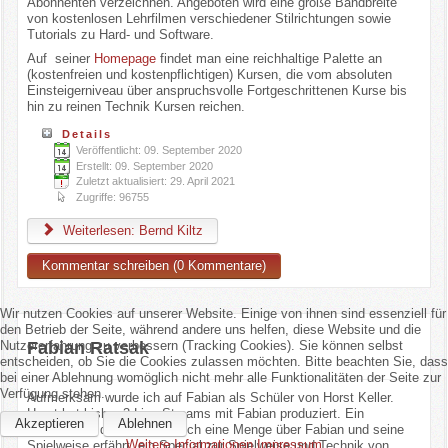
Abonnenten verzeichnen. Angeboten wird eine große Bandbreite
von kostenlosen Lehrfilmen verschiedener Stilrichtungen sowie
Tutorials zu Hard- und Software.
Auf seiner
Homepage
findet man eine reichhaltige Palette an
(kostenfreien und kostenpflichtigen) Kursen, die vom absoluten
Einsteigerniveau über anspruchsvolle Fortgeschrittenen Kurse bis
hin zu reinen Technik Kursen reichen.
Details
Veröffentlicht: 09. September 2020
Erstellt: 09. September 2020
Zuletzt aktualisiert: 29. April 2021
Zugriffe: 96755
Weiterlesen: Bernd Kiltz
Kommentar schreiben (0 Kommentare)
Wir nutzen Cookies auf unserer Website. Einige von ihnen sind essenziell für
den Betrieb der Seite, während andere uns helfen, diese Website und die
Fabian Ratsak
Nutzererfahrung zu verbessern (Tracking Cookies). Sie können selbst
entscheiden, ob Sie die Cookies zulassen möchten. Bitte beachten Sie, dass
bei einer Ablehnung womöglich nicht mehr alle Funktionalitäten der Seite zur
Verfügung stehen.
Aufmerksam wurde ich auf Fabian als Schüler von Horst Keller.
Horst hat bisher 3 Live Streams mit Fabian produziert. Ein
Akzeptieren
Ablehnen
Interview, in dem man wirklich eine Menge über Fabian und seine
Weitere Informationen
Impressum
Spielweise erfährt, ein Special zur Spielweise und Technik von