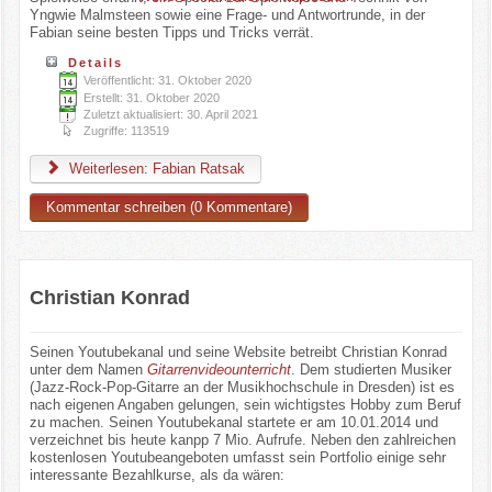
Yngwie Malmsteen sowie eine Frage- und Antwortrunde, in der
Fabian seine besten Tipps und Tricks verrät.
Details
Veröffentlicht: 31. Oktober 2020
Erstellt: 31. Oktober 2020
Zuletzt aktualisiert: 30. April 2021
Zugriffe: 113519
Weiterlesen: Fabian Ratsak
Kommentar schreiben (0 Kommentare)
Christian Konrad
Seinen Youtubekanal und seine Website betreibt Christian Konrad
unter dem Namen
Gitarrenvideounterricht
. Dem studierten Musiker
(Jazz-Rock-Pop-Gitarre an der Musikhochschule in Dresden) ist es
nach eigenen Angaben gelungen, sein wichtigstes Hobby zum Beruf
zu machen. Seinen Youtubekanal startete er am 10.01.2014 und
verzeichnet bis heute kanpp 7 Mio. Aufrufe. Neben den zahlreichen
kostenlosen Youtubeangeboten umfasst sein Portfolio einige sehr
interessante Bezahlkurse, als da wären: