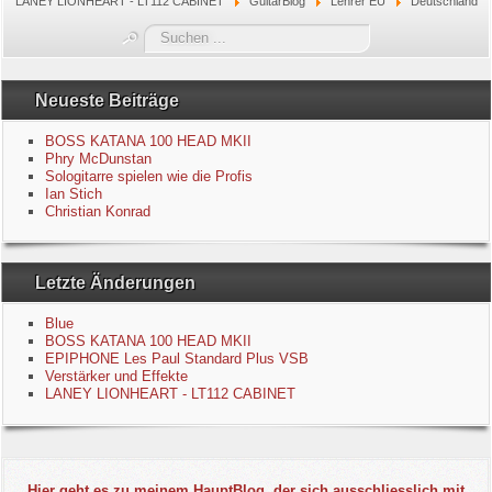
LANEY LIONHEART - LT112 CABINET
GuitarBlog
Lehrer EU
Deutschland
Blue
Suchen
...
Equipment
Neueste Beiträge
GuitarBlog
BOSS KATANA 100 HEAD MKII
Phry McDunstan
Sologitarre spielen wie die Profis
Kontakt
Ian Stich
Christian Konrad
Impressum
Letzte Änderungen
Datenschutzerklärung
Blue
Links
BOSS KATANA 100 HEAD MKII
EPIPHONE Les Paul Standard Plus VSB
Verstärker und Effekte
Gästebuch
LANEY LIONHEART - LT112 CABINET
Hier geht es zu meinem HauptBlog, der sich ausschliesslich mit