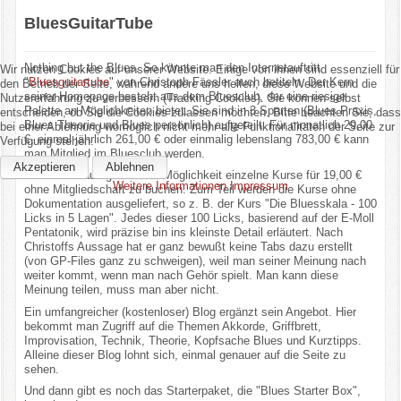
BluesGuitarTube
Nothing but the Blues. So könnte man den Internetauftritt
Wir nutzen Cookies auf unserer Website. Einige von ihnen sind essenziell für
"
Bluesguitartube
" von Christoph Fässler auch betiteln. Der Kern
den Betrieb der Seite, während andere uns helfen, diese Website und die
seiner Homepage besteht aus dem Bluesclub, der eine riesige
Nutzererfahrung zu verbessern (Tracking Cookies). Sie können selbst
Palette an Möglichkeiten bietet. Sie sind in 3 Sparten (Blues Praxis,
entscheiden, ob Sie die Cookies zulassen möchten. Bitte beachten Sie, dass
Blues Theorie und Blues persönlich) aufgeteilt. Für monatlich 29,00
bei einer Ablehnung womöglich nicht mehr alle Funktionalitäten der Seite zur
€, einmal jährlich 261,00 € oder einmalig lebenslang 783,00 € kann
Verfügung stehen.
man Mitglied im Bluesclub werden.
Akzeptieren
Ablehnen
Darüber hinaus gibt es die Möglichkeit einzelne Kurse für 19,00 €
Weitere Informationen
Impressum
ohne Mitgliedschaft zu buchen. Zum Teil werden die Kurse ohne
Dokumentation ausgeliefert, so z. B. der Kurs "Die Bluesskala - 100
Licks in 5 Lagen". Jedes dieser 100 Licks, basierend auf der E-Moll
Pentatonik, wird präzise bin ins kleinste Detail erläutert. Nach
Christoffs Aussage hat er ganz bewußt keine Tabs dazu erstellt
(von GP-Files ganz zu schweigen), weil man seiner Meinung nach
weiter kommt, wenn man nach Gehör spielt. Man kann diese
Meinung teilen, muss man aber nicht.
Ein umfangreicher (kostenloser) Blog ergänzt sein Angebot. Hier
bekommt man Zugriff auf die Themen Akkorde, Griffbrett,
Improvisation, Technik, Theorie, Kopfsache Blues und Kurztipps.
Alleine dieser Blog lohnt sich, einmal genauer auf die Seite zu
sehen.
Und dann gibt es noch das Starterpaket, die "Blues Starter Box",