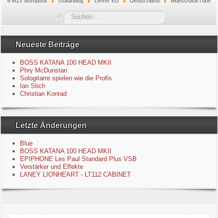
6 M13 Stompbox
GuitarBlog
Lehrer EU
Deutschland
BluesGuitarTube
Blue
Suchen
...
Equipment
Neueste Beiträge
GuitarBlog
BOSS KATANA 100 HEAD MKII
Phry McDunstan
Sologitarre spielen wie die Profis
Kontakt
Ian Stich
Christian Konrad
Impressum
Letzte Änderungen
Datenschutzerklärung
Blue
Links
BOSS KATANA 100 HEAD MKII
EPIPHONE Les Paul Standard Plus VSB
Verstärker und Effekte
Gästebuch
LANEY LIONHEART - LT112 CABINET