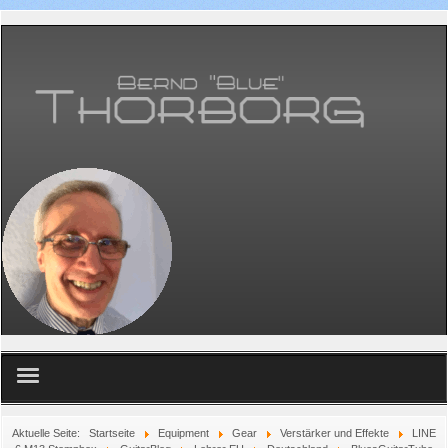
Home
Aktuelle Seite:
Startseite
Equipment
Gear
Verstärker und Effekte
LINE