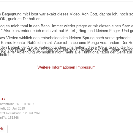
e Begegnung mit Horst war exakt dieses Video. Ach Gott, dachte ich, noch so
 OK, guck es Dir halt an...
g es mich total in den Bann. Immer wieder prägte er mir diesen einen Satz ei
" Also konzentrierte ich mich voll auf Mittel-, Ring- und kleinen Finger. Und 
eses Viedeo wirklich den entscheidenden kleinen Sprung nach vorne gebracht.
e Barrés konnte. Natürlich nicht. Aber ich habe eine Menge verstanden. Der Res
r den Betrieb der Seite, während andere uns helfen, diese Website und die Nu
ehlung: Nimm Dir eine Stunde Zeit und schau einfach mal rein. Wenn Barrés f
bei einer Ablehnung womöglich nicht mehr alle Funktionalitäten der Seite zur
holfen.
Weitere Informationen
Impressum
ils
öffentlicht: 26. Juli 2019
tellt: 26. Juli 2019
etzt aktualisiert: 12. Juli 2020
riffe: 151346
ck