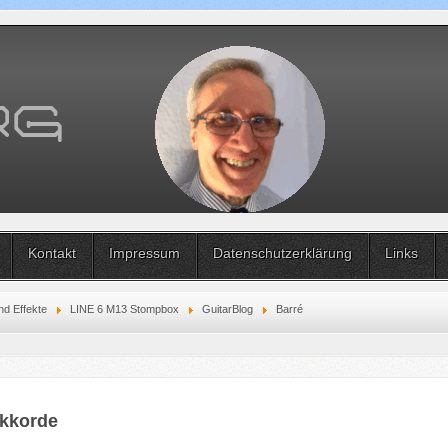
Kontakt
Impressum
Datenschutzerklärung
Links
nd Effekte
LINE 6 M13 Stompbox
GuitarBlog
Barré
Akkorde