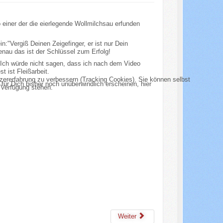
 einer der die eierlegende Wollmilchsau erfunden
n:"Vergiß Deinen Zeigefinger, er ist nur Dein
genau das ist der Schlüssel zum Erfolg!
 Ich würde nicht sagen, dass ich nach dem Video
t ist Fleißarbeit.
tzererfahrung zu verbessern (Tracking Cookies). Sie können selbst
ür Dich bisher noch unüberwindlich erscheinen, hier
 Verfügung stehen.
Weiter