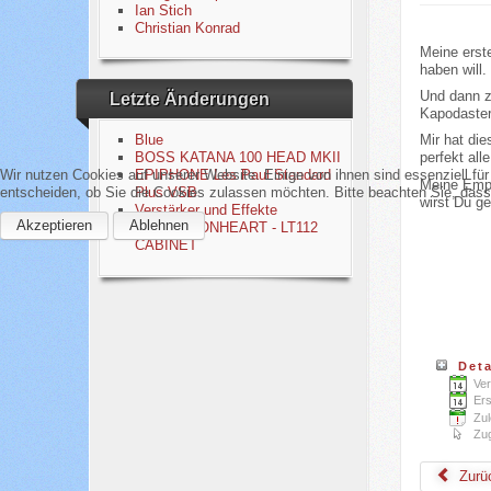
Ian Stich
Christian Konrad
Meine erst
haben will.
Und dann zo
Letzte Änderungen
Kapodaster.
Blue
Mir hat di
BOSS KATANA 100 HEAD MKII
perfekt all
Wir nutzen Cookies auf unserer Website. Einige von ihnen sind essenziell fü
EPIPHONE Les Paul Standard
Meine Empf
entscheiden, ob Sie die Cookies zulassen möchten. Bitte beachten Sie, dass 
Plus VSB
wirst Du ge
Verstärker und Effekte
Akzeptieren
Ablehnen
LANEY LIONHEART - LT112
CABINET
Deta
Ver
Ers
Zul
Zug
Zurü