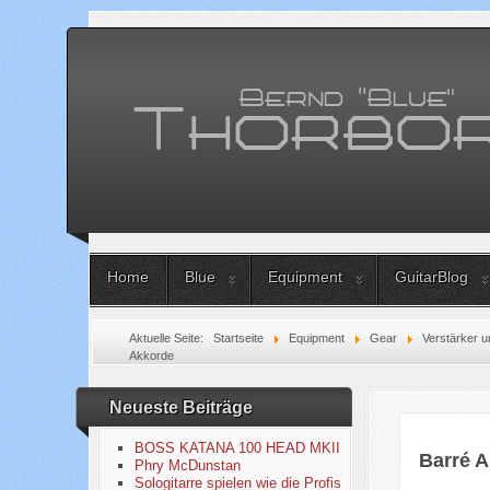
Home
Blue
Equipment
GuitarBlog
Aktuelle Seite:
Startseite
Equipment
Gear
Verstärker u
Akkorde
Neueste Beiträge
BOSS KATANA 100 HEAD MKII
Barré 
Phry McDunstan
Sologitarre spielen wie die Profis