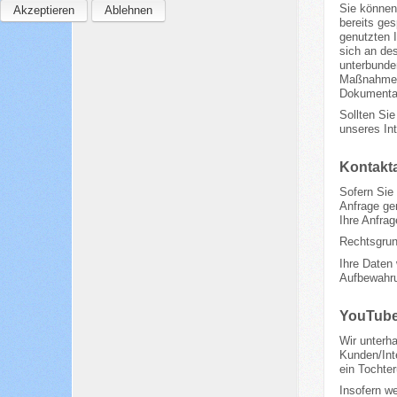
Sie können 
Akzeptieren
Ablehnen
bereits ge
genutzten I
sich an des
unterbunden
Maßnahmen 
Dokumentat
Sollten Sie
unseres Int
Kontakta
Sofern Sie 
Anfrage gen
Ihre Anfrag
Rechtsgrund
Ihre Daten
Aufbewahru
YouTub
Wir unterh
Kunden/Int
ein Tochte
Insofern we