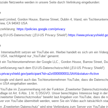
oziale Netzwerke werden in unsere Seite durch Verlinkung eingebunden:
e
land Limited, Gordon House, Barrow Street, Dublin 4, Irland, ein Tochterunt
View, CA 94043 USA
zerklärung:
https://policies.google.com/privacy
rung EU-US-Datenschutz („EU-US Privacy Shield“)
https://www.privacyshield.
e
Internetauftritt setzen wir YouTube ein. Hierbei handelt es sich um ein Vide
 USA, nachfolgend nur „YouTube“ genannt.
t ein Tochterunternehmen der Google LLC., Gordon House, Barrow Street, Dubl
Zertifizierung nach dem EU-US-Datenschutzschild („EU-US Privacy Shield“)
w.privacyshield.gov/participant?id=a2zt000000001L5AAI&status=Active
 Google und damit auch das Tochterunternehmen YouTube, dass die Datenschu
en USA eingehalten werden.
 YouTube im Zusammenhang mit der Funktion „Erweiterter Datenschutzmodus
lage ist Art. 6 Abs. 1 lit. f) DSGVO. Unser berechtigtes Interesse liegt in der
Erweiterter Datenschutzmodus“ bewirkt laut Angaben von YouTube, dass die 
ver von YouTube übermittelt werden, wenn Sie ein Video auch tatsächlich star
n „Erweiterten Datenschutz“ wird eine Verbindung zum Server von YouTube in 