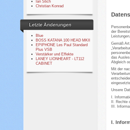
Ian Stich
Christian Konrad
Datens
Letzte Änderungen
Personenbe
der Bereits
Blue
Leistungen,
BOSS KATANA 100 HEAD MKII
Gemäß Art.
EPIPHONE Les Paul Standard
„Verarbeit
Plus VSB
personenbe
Verstärker und Effekte
das Ausles
LANEY LIONHEART - LT112
Abgleich o
CABINET
Mit der na
Verarbeitu
entscheide
eingesetzt
Unsere Date
I. Informat
II. Rechte 
III. Inform
I. Infor