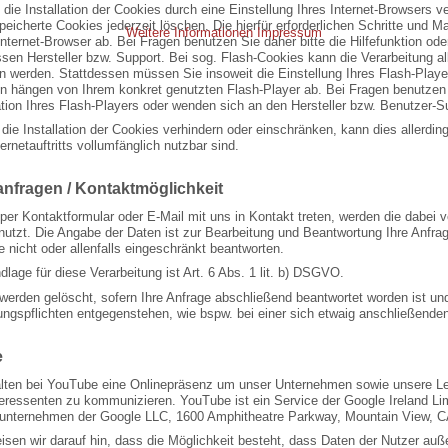
die Installation der Cookies durch eine Einstellung Ihres Internet-Browsers 
speicherte Cookies jederzeit löschen. Die hierfür erforderlichen Schritte un
Weitere Informationen
Impressum
nternet-Browser ab. Bei Fragen benutzen Sie daher bitte die Hilfefunktion o
sen Hersteller bzw. Support. Bei sog. Flash-Cookies kann die Verarbeitung al
 werden. Stattdessen müssen Sie insoweit die Einstellung Ihres Flash-Players
hängen von Ihrem konkret genutzten Flash-Player ab. Bei Fragen benutzen Si
ion Ihres Flash-Players oder wenden sich an den Hersteller bzw. Benutzer-S
 die Installation der Cookies verhindern oder einschränken, kann dies allerdi
ernetauftritts vollumfänglich nutzbar sind.
nfragen / Kontaktmöglichkeit
per Kontaktformular oder E-Mail mit uns in Kontakt treten, werden die dabei
utzt. Die Angabe der Daten ist zur Bearbeitung und Beantwortung Ihre Anfrage
e nicht oder allenfalls eingeschränkt beantworten.
lage für diese Verarbeitung ist Art. 6 Abs. 1 lit. b) DSGVO.
 werden gelöscht, sofern Ihre Anfrage abschließend beantwortet worden ist un
ngspflichten entgegenstehen, wie bspw. bei einer sich etwaig anschließende
e
alten bei YouTube eine Onlinepräsenz um unser Unternehmen sowie unsere Le
eressenten zu kommunizieren. YouTube ist ein Service der Google Ireland Limi
runternehmen der Google LLC, 1600 Amphitheatre Parkway, Mountain View, 
isen wir darauf hin, dass die Möglichkeit besteht, dass Daten der Nutzer au