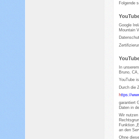
Folgende s
YouTub
Google Ire
Mountain 
Datenschut
Zertifizie
YouTub
In unserem 
Bruno, CA,
YouTube is
Durch die 
h
ttps://ww
garantiert
Daten in d
Wir nutzen
Rechtsgrund
Funktion „
an den Ser
Ohne diese