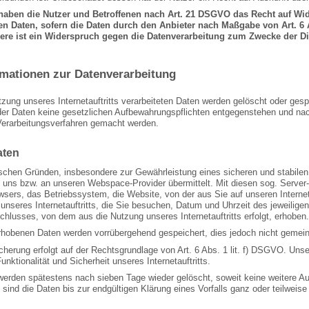
haben die Nutzer und Betroffenen nach Art. 21 DSGVO das Recht auf Wid
en Daten, sofern die Daten durch den Anbieter nach Maßgabe von Art. 6 A
re ist ein Widerspruch gegen die Datenverarbeitung zum Zwecke der Dir
ormationen zur Datenverarbeitung
tzung unseres Internetauftritts verarbeiteten Daten werden gelöscht oder gesp
er Daten keine gesetzlichen Aufbewahrungspflichten entgegenstehen und na
Verarbeitungsverfahren gemacht werden.
aten
chen Gründen, insbesondere zur Gewährleistung eines sicheren und stabilen In
 uns bzw. an unseren Webspace-Provider übermittelt. Mit diesen sog. Server-
wsers, das Betriebssystem, die Website, von der aus Sie auf unseren Internet
unseres Internetauftritts, die Sie besuchen, Datum und Uhrzeit des jeweilige
chlusses, von dem aus die Nutzung unseres Internetauftritts erfolgt, erhoben.
rhobenen Daten werden vorrübergehend gespeichert, dies jedoch nicht gemei
herung erfolgt auf der Rechtsgrundlage von Art. 6 Abs. 1 lit. f) DSGVO. Unser
Funktionalität und Sicherheit unseres Internetauftritts.
werden spätestens nach sieben Tage wieder gelöscht, soweit keine weitere Au
s sind die Daten bis zur endgültigen Klärung eines Vorfalls ganz oder teilwe