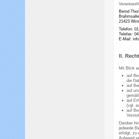
Verantwortl
Bernd Thor
Brahmsalle
21423 Wins
Telefon: 0
Telefax: 0
E-Mail:
inf
II. Rech
Mit Blick 
auf Be
die Da
auf Be
auf un
gemäß 
auf Er
(vgl. 
auf Be
Versto
Darüber hin
jedwede Be
erfolgt, zu
Aufwand ve