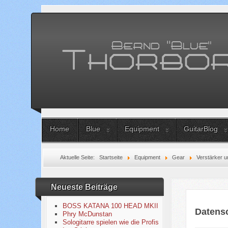
Home
Blue
Equipment
GuitarBlog
Aktuelle Seite:
Startseite
Equipment
Gear
Verstärker u
Neueste Beiträge
BOSS KATANA 100 HEAD MKII
Datens
Phry McDunstan
Sologitarre spielen wie die Profis