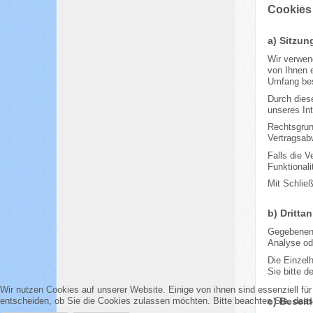
Cookies
a) Sitzu
Wir verwend
von Ihnen 
Umfang bes
Durch diese
unseres Int
Rechtsgrund
Vertragsab
Falls die V
Funktionali
Mit Schlie
b) Dritta
Gegebenenf
Analyse ode
Die Einzel
Sie bitte d
Wir nutzen Cookies auf unserer Website. Einige von ihnen sind essenziell fü
c) Beseit
entscheiden, ob Sie die Cookies zulassen möchten. Bitte beachten Sie, dass 