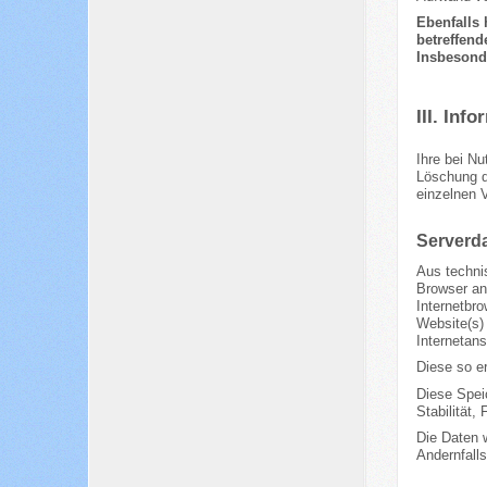
Ebenfalls 
betreffend
Insbesonde
III. Inf
Ihre bei Nu
Löschung d
einzelnen 
Serverd
Aus technis
Browser an
Internetbro
Website(s) 
Internetans
Diese so e
Diese Speic
Stabilität, 
Die Daten 
Andernfall