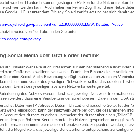
eitet werden. Hierdurch können gesteigerte Risiken für die Nutzer insofern be
 erschwert werden kann. Auch haben wir keinen Zugriff auf diese Nutzerdaten.
e Google LLC ist unter dem Privacy Shield zertifiziert und hat sich damit ve
n
w.privacyshield.gov/participant?id=a2zt000000001L5AAI&status=Active
chutzhinweise von YouTube finden Sie unter
icies.google.com/privacy
ng Social-Media über Grafik oder Textlink
en auf unserer Webseite auch Präsenzen auf den nachstehend aufgeführten so
erlinkte Grafik des jeweiligen Netzwerks. Durch den Einsatz dieser verlinkten 
ie über eine Social-Media-Bewerbung verfügt, automatisch zu einem Verbindu
kommt, um eine Grafik des jeweiligen Netzwerkes selbst darzustellen. Erst du
zu dem Dienst des jeweiligen sozialen Netzwerks weitergeleitet.
iterleitung des Nutzers werden durch das jeweilige Netzwerk Informationen ü
ssen werden, dass eine Verarbeitung der so erhobenen Daten in den USA stat
zunächst Daten wie IP-Adresse, Datum, Uhrzeit und besuchte Seite. Ist der 
 Netzwerks eingeloggt, kann der Netzwerk-Betreiber ggf. die gesammelten In
n Account des Nutzers zuordnen. Interagiert der Nutzer über einen „Teilen“-B
en in dem persönlichen Benutzerkonto des Nutzers gespeichert und ggf. veröff
n Informationen unmittelbar seinem Benutzerkonto zugeordnet werden, muss 
eht die Möglichkeit, das jeweilige Benutzerkonto entsprechend zu konfigurier