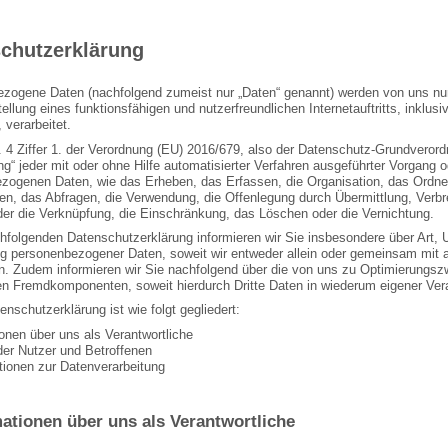
chutzerklärung
zogene Daten (nachfolgend zumeist nur „Daten“ genannt) werden von uns nu
tellung eines funktionsfähigen und nutzerfreundlichen Internetauftritts, inklus
 verarbeitet.
 4 Ziffer 1. der Verordnung (EU) 2016/679, also der Datenschutz-Grundverord
ung“ jeder mit oder ohne Hilfe automatisierter Verfahren ausgeführter Vorgan
zogenen Daten, wie das Erheben, das Erfassen, die Organisation, das Ordne
en, das Abfragen, die Verwendung, die Offenlegung durch Übermittlung, Verbre
der die Verknüpfung, die Einschränkung, das Löschen oder die Vernichtung.
chfolgenden Datenschutzerklärung informieren wir Sie insbesondere über Art
ng personenbezogener Daten, soweit wir entweder allein oder gemeinsam mit a
n. Zudem informieren wir Sie nachfolgend über die von uns zu Optimierungsz
en Fremdkomponenten, soweit hierdurch Dritte Daten in wiederum eigener Vera
nschutzerklärung ist wie folgt gegliedert:
ionen über uns als Verantwortliche
der Nutzer und Betroffenen
ationen zur Datenverarbeitung
mationen über uns als Verantwortliche