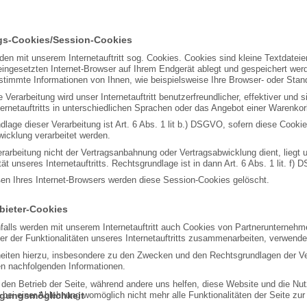
ngs-Cookies/Session-Cookies
en mit unserem Internetauftritt sog. Cookies. Cookies sind kleine Textdatei
eingesetzten Internet-Browser auf Ihrem Endgerät ablegt und gespeichert wer
timmte Informationen von Ihnen, wie beispielsweise Ihre Browser- oder Stand
 Verarbeitung wird unser Internetauftritt benutzerfreundlicher, effektiver und 
ernetauftritts in unterschiedlichen Sprachen oder das Angebot einer Warenkor
lage dieser Verarbeitung ist Art. 6 Abs. 1 lit b.) DSGVO, sofern diese Cook
wicklung verarbeitet werden.
erarbeitung nicht der Vertragsanbahnung oder Vertragsabwicklung dient, liegt 
tät unseres Internetauftritts. Rechtsgrundlage ist in dann Art. 6 Abs. 1 lit. f)
ßen Ihres Internet-Browsers werden diese Session-Cookies gelöscht.
nbieter-Cookies
alls werden mit unserem Internetauftritt auch Cookies von Partnerunterneh
r der Funktionalitäten unseres Internetauftritts zusammenarbeiten, verwende
heiten hierzu, insbesondere zu den Zwecken und den Rechtsgrundlagen der Ve
en nachfolgenden Informationen.
r den Betrieb der Seite, während andere uns helfen, diese Website und die Nu
igungsmöglichkeit
bei einer Ablehnung womöglich nicht mehr alle Funktionalitäten der Seite zur