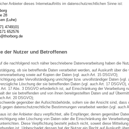
icher Anbieter dieses Internetauftritts im datenschutzrechtlichen Sinne ist:
borg
e 28
en (Luhe)
171 4749101
4171 652576
o@thorborg.de
te der Nutzer und Betroffenen
auf die nachfolgend noch näher beschriebene Datenverarbeitung haben die Nut
stätigung, ob sie betreffende Daten verarbeitet werden, auf Auskunft über die 
tenverarbeitung sowie auf Kopien der Daten (vgl. auch Art. 15 DSGVO);
richtigung oder Vervollständigung unrichtiger bzw. unvollständiger Daten (vgl
verzügliche Löschung der sie betreffenden Daten (vgl. auch Art. 17 DSGVO), od
Art. 17 Abs. 3 DSGVO erforderlich ist, auf Einschränkung der Verarbeitung
halt der sie betreffenden und von ihnen bereitgestellten Daten und auf Übermit
auch Art. 20 DSGVO);
schwerde gegenüber der Aufsichtsbehörde, sofern sie der Ansicht sind, dass d
ß gegen datenschutzrechtliche Bestimmungen verarbeitet werden (vgl. auch 
aus ist der Anbieter dazu verpflichtet, alle Empfänger, denen gegenüber Date
richtigung oder Löschung von Daten oder die Einschränkung der Verarbeitung,
 unterrichten. Diese Verpflichtung besteht jedoch nicht, soweit diese Mitteil
rbunden ist. Unbeschadet dessen hat der Nutzer ein Recht auf Auskunft übe