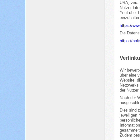
USA, verarb
Nutzerdaten
YouTube. Di
einzuhalte
https://ww
Die Datens
https://pol
Verlinku
Wir bewerb
über eine v
Website, d
Netzwerks 
der Nutzer 
Nach der We
ausgeschlo
Dies sind 
jeweiligen
persönliche
Information
gesammelte
Zudem best