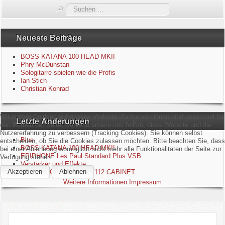
Suchen
Blue
...
Equipment
Neueste Beiträge
BOSS KATANA 100 HEAD MKII
GuitarBlog
Phry McDunstan
Sologitarre spielen wie die Profis
Ian Stich
Kontakt
Christian Konrad
Impressum
Wir nutzen Cookies auf unserer Website. Einige von ihnen sind essenziell für
Letzte Änderungen
den Betrieb der Seite, während andere uns helfen, diese Website und die
Datenschutzerklärung
Nutzererfahrung zu verbessern (Tracking Cookies). Sie können selbst
Blue
entscheiden, ob Sie die Cookies zulassen möchten. Bitte beachten Sie, dass
BOSS KATANA 100 HEAD MKII
bei einer Ablehnung womöglich nicht mehr alle Funktionalitäten der Seite zur
Links
EPIPHONE Les Paul Standard Plus VSB
Verfügung stehen.
Verstärker und Effekte
Akzeptieren
Ablehnen
LANEY LIONHEART - LT112 CABINET
Gästebuch
Weitere Informationen
Impressum