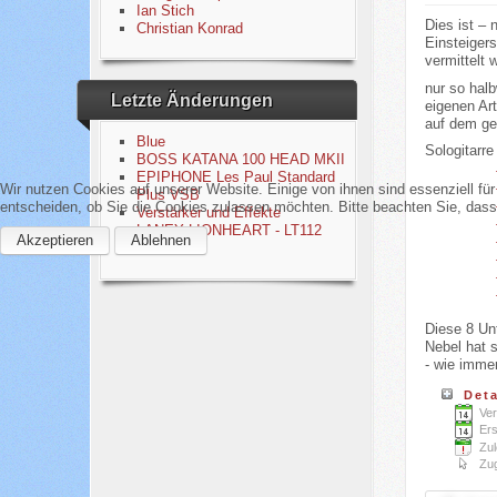
Ian Stich
Dies ist – 
Christian Konrad
Einsteigers
vermittelt 
nur so halb
Letzte Änderungen
eigenen Art
auf dem ge
Blue
Sologitarre
BOSS KATANA 100 HEAD MKII
EPIPHONE Les Paul Standard
Wir nutzen Cookies auf unserer Website. Einige von ihnen sind essenziell fü
Plus VSB
entscheiden, ob Sie die Cookies zulassen möchten. Bitte beachten Sie, dass 
Verstärker und Effekte
LANEY LIONHEART - LT112
Akzeptieren
Ablehnen
CABINET
Diese 8 Unt
Nebel hat s
- wie immer
Deta
Ver
Ers
Zul
Zug