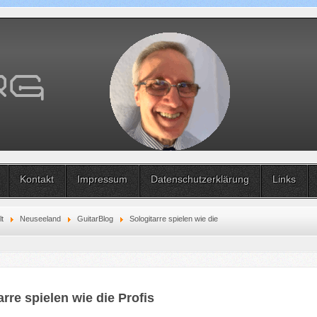
Kontakt
Impressum
Datenschutzerklärung
Links
lt
Neuseeland
GuitarBlog
Sologitarre spielen wie die
arre spielen wie die Profis