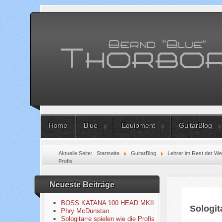
Home
Blue
Equipment
GuitarBlog
Aktuelle Seite:
Startseite
GuitarBlog
Lehrer im Rest der We
Profis
Neueste Beiträge
BOSS KATANA 100 HEAD MKII
Sologit
Phry McDunstan
Sologitarre spielen wie die Profis