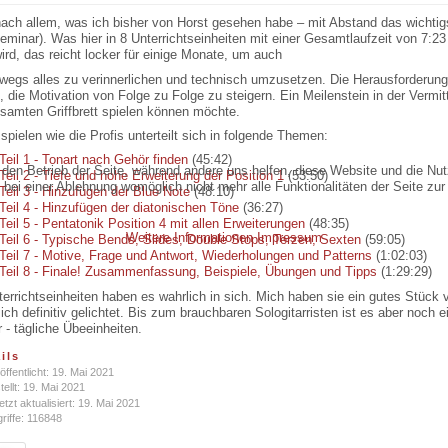
nach allem, was ich bisher von Horst gesehen habe – mit Abstand das wichtig
eminar). Was hier in 8 Unterrichtseinheiten mit einer Gesamtlaufzeit von 7:
wird, das reicht locker für einige Monate, um auch
wegs alles zu verinnerlichen und technisch umzusetzen. Die Herausforderung i
, die Motivation von Folge zu Folge zu steigern. Ein Meilenstein in der Verm
samten Griffbrett spielen können möchte.
 spielen wie die Profis unterteilt sich in folgende Themen:
Teil 1 - Tonart nach Gehör finden
(45:42)
r den Betrieb der Seite, während andere uns helfen, diese Website und die Nu
Teil 2 - Tiefe und hohe Erweiterung der Position 1
(53:50)
bei einer Ablehnung womöglich nicht mehr alle Funktionalitäten der Seite zur
Teil 3 - Hinzufügen der Blue Note
(48:10)
Teil 4 - Hinzufügen der diatonischen Töne
(36:27)
Teil 5 - Pentatonik Position 4 mit allen Erweiterungen
(48:35)
Weitere Informationen
Impressum
Teil 6 - Typische Bends, Slides, Double Stops, Terzen, Sexten
(59:05)
Teil 7 - Motive, Frage und Antwort, Wiederholungen und Patterns
(1:02:03)
Teil 8 - Finale! Zusammenfassung, Beispiele, Übungen und Tipps
(1:29:29)
errichtseinheiten haben es wahrlich in sich. Mich haben sie ein gutes Stück v
ich definitiv gelichtet. Bis zum brauchbaren Sologitarristen ist es aber noch 
 - tägliche Übeeinheiten.
ils
öffentlicht: 19. Mai 2021
tellt: 19. Mai 2021
etzt aktualisiert: 19. Mai 2021
riffe: 116848