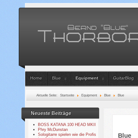
Home
Blue
Equipment
GuitarBlog
Aktuelle Seite:
Startseite
Equipment
Blue
Blue
Neueste Beiträge
BOSS KATANA 100 HEAD MKII
Phry McDunstan
Sologitarre spielen wie die Profis
Blue