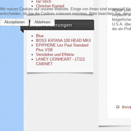
Ian Stich
Christian Konrad
Wir nutzen Cookies auf unserer Website. Einige von ihnen sind essenziell fü
Woher komm
entscheiden, ob Sie die Cookies zulassen möchten. Bitte beachten Sie, dass 
verpasst un
bürgerlich
Akzeptieren
Ablehnen
U.S.A. übe
Letzte Änderungen
die ein Pr
Blue
BOSS KATANA 100 HEAD MKII
EPIPHONE Les Paul Standard
Plus VSB
Verstärker und Effekte
LANEY LIONHEART - LT112
CABINET
Deta