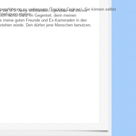
tzererfahrung zu verbessern (Tracking Cookies). Sie können selbst
 der U.S. Army entstanden. Irgendwer hat ihn mir
 Verfügung stehen.
 mich nicht. Ganz im Gegenteil, denn meinen
es meine guten Freunde und Ex-Kameraden in den
bestehen würde. Den dürfen jene Menschen benutzen,