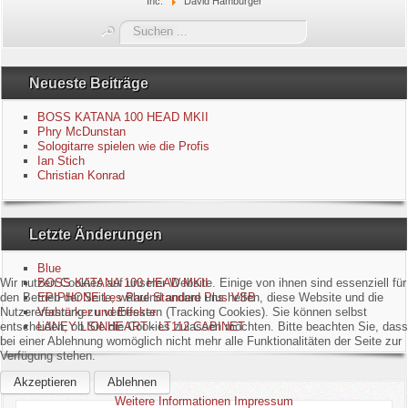
Inc.
David Hamburger
Blue
Suchen
...
Equipment
Neueste Beiträge
GuitarBlog
BOSS KATANA 100 HEAD MKII
Phry McDunstan
Sologitarre spielen wie die Profis
Kontakt
Ian Stich
Christian Konrad
Impressum
Letzte Änderungen
Datenschutzerklärung
Blue
Links
Wir nutzen Cookies auf unserer Website. Einige von ihnen sind essenziell für
BOSS KATANA 100 HEAD MKII
den Betrieb der Seite, während andere uns helfen, diese Website und die
EPIPHONE Les Paul Standard Plus VSB
Nutzererfahrung zu verbessern (Tracking Cookies). Sie können selbst
Verstärker und Effekte
Gästebuch
entscheiden, ob Sie die Cookies zulassen möchten. Bitte beachten Sie, dass
LANEY LIONHEART - LT112 CABINET
bei einer Ablehnung womöglich nicht mehr alle Funktionalitäten der Seite zur
Verfügung stehen.
Akzeptieren
Ablehnen
Weitere Informationen
Impressum