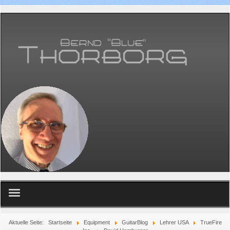
Home
Aktuelle Seite:
Startseite
Equipment
GuitarBlog
Lehrer USA
TrueFire