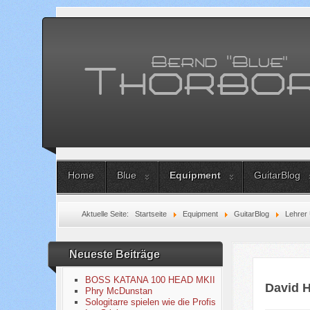
Home
Blue
Equipment
GuitarBlog
Aktuelle Seite:
Startseite
Equipment
GuitarBlog
Lehrer
Neueste Beiträge
BOSS KATANA 100 HEAD MKII
David 
Phry McDunstan
Sologitarre spielen wie die Profis