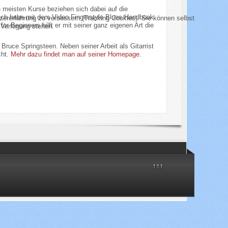
e meisten Kurse beziehen sich dabei auf die
. Ich habe mit dem Video Fingerstyle Blues Handbook
tzererfahrung zu verbessern (Tracking Cookies). Sie können selbst
r Beginners hilft er mit seiner ganz eigenen Art die
 Verfügung stehen.
Bruce Springsteen. Neben seiner Arbeit als Gitarrist
cht.
Mehr dazu findet man auf seiner Homepage
.
↑↑↑