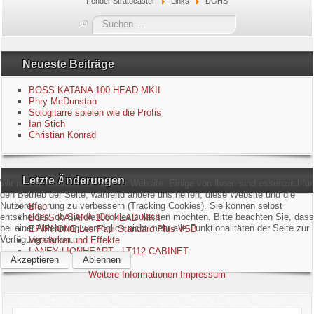
Fender Stratocaster
Links
DGHS
Blue
Suchen
...
Equipment
Neueste Beiträge
GuitarBlog
BOSS KATANA 100 HEAD MKII
Phry McDunstan
Sologitarre spielen wie die Profis
Kontakt
Ian Stich
Christian Konrad
Impressum
Letzte Änderungen
Datenschutzerklärung
Wir nutzen Cookies auf unserer Website. Einige von ihnen sind essenziell für
den Betrieb der Seite, während andere uns helfen, diese Website und die
Nutzererfahrung zu verbessern (Tracking Cookies). Sie können selbst
Blue
Links
entscheiden, ob Sie die Cookies zulassen möchten. Bitte beachten Sie, dass
BOSS KATANA 100 HEAD MKII
bei einer Ablehnung womöglich nicht mehr alle Funktionalitäten der Seite zur
EPIPHONE Les Paul Standard Plus VSB
Verfügung stehen.
Verstärker und Effekte
Gästebuch
LANEY LIONHEART - LT112 CABINET
Akzeptieren
Ablehnen
Weitere Informationen
Impressum