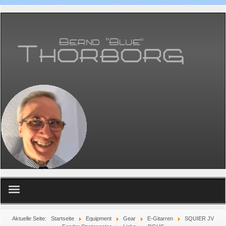
Home
Aktuelle Seite:
Startseite
Equipment
Gear
E-Gitarren
SQUIER JV