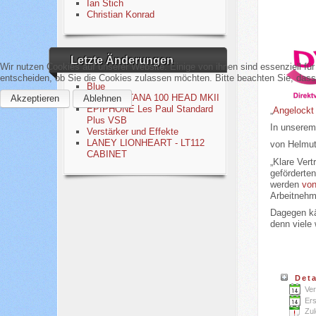
Ian Stich
Christian Konrad
Letzte Änderungen
Wir nutzen Cookies auf unserer Website. Einige von ihnen sind essenziell fü
entscheiden, ob Sie die Cookies zulassen möchten. Bitte beachten Sie, dass 
Blue
BOSS KATANA 100 HEAD MKII
Akzeptieren
Ablehnen
EPIPHONE Les Paul Standard
„
Angelockt
Plus VSB
In unserem 
Verstärker und Effekte
LANEY LIONHEART - LT112
von Helmut
CABINET
„Klare Vert
geförderte
werden
von
Arbeitnehme
Dagegen kä
denn viele 
Deta
Ver
Ers
Zul