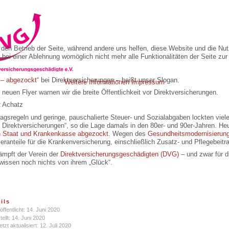
r den Betrieb der Seite, während andere uns helfen, diese Website und die Nu
bei einer Ablehnung womöglich nicht mehr alle Funktionalitäten der Seite zur
 – abgezockt
“ bei Direktversicherungen – heißt unser Slogan.
Weitere Informationen
Impressum
neuen Flyer warnen wir die breite Öffentlichkeit vor Direktversicherungen.
 Achatz
ragsregeln und geringe, pauschalierte Steuer- und Sozialabgaben lockten viel
n Direktversicherungen“, so die Lage damals in den 80er- und 90er-Jahren. He
 Staat und Krankenkasse abgezockt
. Wegen des
Gesundheitsmodernisierun
ranteile für die Krankenversicherung, einschließlich Zusatz- und Pflegebeit
mpft der Verein der
Direktversicherungsgeschädigten (DVG)
– und zwar für di
wissen noch nichts von ihrem „Glück“.
ils
öffentlicht: 14. Juni 2020
tellt: 14. Juni 2020
etzt aktualisiert: 12. Juli 2020