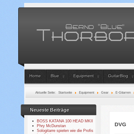
Home
Blue
Equipment
GuitarBlog
Aktuelle Seite:
Startseite
Equipment
Gear
E-Gitarren
Neueste Beiträge
BOSS KATANA 100 HEAD MKII
DVG
Phry McDunstan
Sologitarre spielen wie die Profis