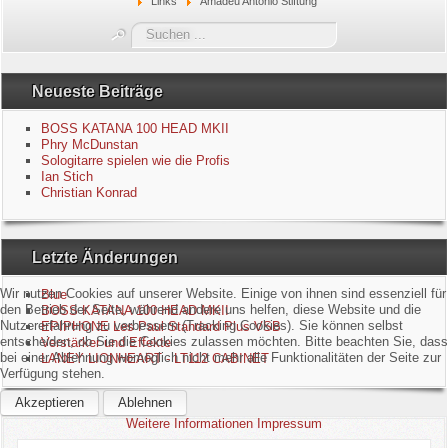
Links
Amadeu Antonio Stiftung
Blue
Suchen
...
Equipment
Neueste Beiträge
GuitarBlog
BOSS KATANA 100 HEAD MKII
Phry McDunstan
Sologitarre spielen wie die Profis
Kontakt
Ian Stich
Christian Konrad
Impressum
Letzte Änderungen
Datenschutzerklärung
Wir nutzen Cookies auf unserer Website. Einige von ihnen sind essenziell für
Blue
Links
den Betrieb der Seite, während andere uns helfen, diese Website und die
BOSS KATANA 100 HEAD MKII
Nutzererfahrung zu verbessern (Tracking Cookies). Sie können selbst
EPIPHONE Les Paul Standard Plus VSB
entscheiden, ob Sie die Cookies zulassen möchten. Bitte beachten Sie, dass
Verstärker und Effekte
Gästebuch
bei einer Ablehnung womöglich nicht mehr alle Funktionalitäten der Seite zur
LANEY LIONHEART - LT112 CABINET
Verfügung stehen.
Akzeptieren
Ablehnen
Weitere Informationen
Impressum