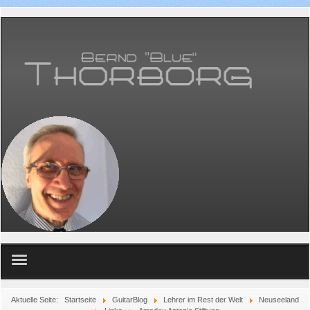
Home
Aktuelle Seite:
Startseite
GuitarBlog
Lehrer im Rest der Welt
Neuseeland