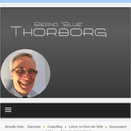
Home
Aktuelle Seite:
Startseite
GuitarBlog
Lehrer im Rest der Welt
Neuseeland