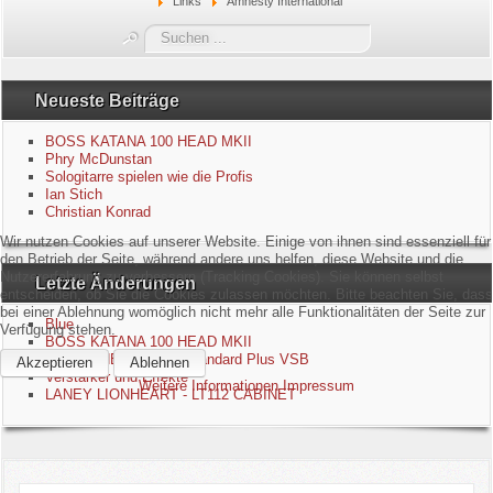
Links
Amnesty International
Blue
Suchen
...
Equipment
Neueste Beiträge
GuitarBlog
BOSS KATANA 100 HEAD MKII
Phry McDunstan
Sologitarre spielen wie die Profis
Kontakt
Ian Stich
Christian Konrad
Impressum
Wir nutzen Cookies auf unserer Website. Einige von ihnen sind essenziell für
den Betrieb der Seite, während andere uns helfen, diese Website und die
Nutzererfahrung zu verbessern (Tracking Cookies). Sie können selbst
Letzte Änderungen
Datenschutzerklärung
entscheiden, ob Sie die Cookies zulassen möchten. Bitte beachten Sie, dass
bei einer Ablehnung womöglich nicht mehr alle Funktionalitäten der Seite zur
Blue
Verfügung stehen.
Links
BOSS KATANA 100 HEAD MKII
EPIPHONE Les Paul Standard Plus VSB
Akzeptieren
Ablehnen
Verstärker und Effekte
Weitere Informationen
Impressum
Gästebuch
LANEY LIONHEART - LT112 CABINET