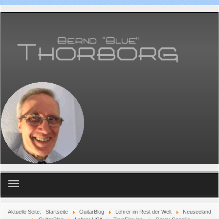
Home
Aktuelle Seite:
Startseite
GuitarBlog
Lehrer im Rest der Welt
Neuseeland