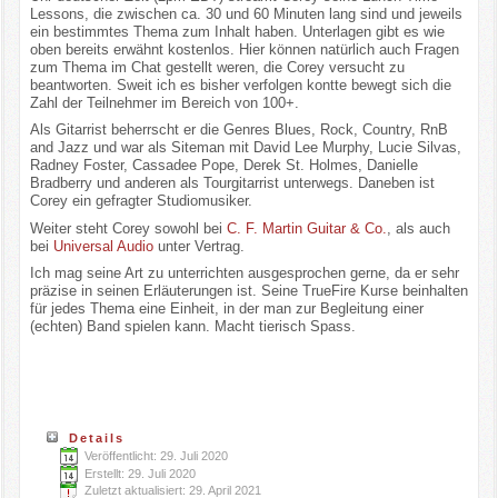
Lessons, die zwischen ca. 30 und 60 Minuten lang sind und jeweils
ein bestimmtes Thema zum Inhalt haben. Unterlagen gibt es wie
oben bereits erwähnt kostenlos. Hier können natürlich auch Fragen
zum Thema im Chat gestellt weren, die Corey versucht zu
beantworten. Sweit ich es bisher verfolgen kontte bewegt sich die
Zahl der Teilnehmer im Bereich von 100+.
Als Gitarrist beherrscht er die Genres Blues, Rock, Country, RnB
and Jazz und war als Siteman mit David Lee Murphy, Lucie Silvas,
Radney Foster, Cassadee Pope, Derek St. Holmes, Danielle
Bradberry und anderen als Tourgitarrist unterwegs. Daneben ist
Corey ein gefragter Studiomusiker.
Weiter steht Corey sowohl bei
C. F. Martin Guitar & Co.
, als auch
bei
Universal Audio
unter Vertrag.
Ich mag seine Art zu unterrichten ausgesprochen gerne, da er sehr
präzise in seinen Erläuterungen ist. Seine TrueFire Kurse beinhalten
für jedes Thema eine Einheit, in der man zur Begleitung einer
(echten) Band spielen kann. Macht tierisch Spass.
Details
Veröffentlicht: 29. Juli 2020
Erstellt: 29. Juli 2020
Zuletzt aktualisiert: 29. April 2021