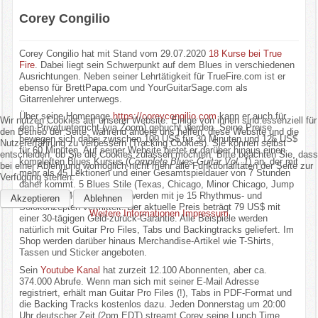
Corey Congilio
Corey Congilio hat mit Stand vom 29.07.2020
18 Kurse bei True
Fire
. Dabei liegt sein Schwerpunkt auf dem Blues in verschiedenen
Ausrichtungen. Neben seiner Lehrtätigkeit für TrueFire.com ist er
ebenso für BrettPapa.com und YourGuitarSage.com als
Gitarrenlehrer unterwegs.
Über seine Homepage
https://coreycongilio.com
kann er auch für
Wir nutzen Cookies auf unserer Website. Einige von ihnen sind essenziell für
den Privatunterricht (via Zoom) gebucht werden. Seine Preise
den Betrieb der Seite, während andere uns helfen, diese Website und die
bewegen sich dabei zwischen 100 US$ für 30 Minuten und 125 US$
Nutzererfahrung zu verbessern (Tracking Cookies). Sie können selbst
für 60 Minuten. Auf seiner Website bietet er darüber hinaus einen
entscheiden, ob Sie die Cookies zulassen möchten. Bitte beachten Sie, dass
kompletten Blues Kursus (
Complete Blues Guitar Vol. 1
) an, der mit
bei einer Ablehnung womöglich nicht mehr alle Funktionalitäten der Seite zur
mehr als 45 Lektionen und einer Gesamtspieldauer von 7 Stunden
Verfügung stehen.
daher kommt. 5 Blues Stile (Texas, Chicago, Minor Chicago, Jump
Swing und Modern Funky) werden mit je 15 Rhythmus- und
Akzeptieren
Ablehnen
Solokonzepten vermittelt. Der aktuelle Preis beträgt 79 US$ mit
Weitere Informationen
Impressum
einer 30-tägigen Geld-zurück-Garantie. Alle Beispiele werden
natürlich mit Guitar Pro Files, Tabs und Backingtracks geliefert. Im
Shop werden darüber hinaus Merchandise-Artikel wie T-Shirts,
Tassen und Sticker angeboten.
Sein
Youtube Kanal
hat zurzeit 12.100 Abonnenten, aber ca.
374.000 Abrufe. Wenn man sich mit seiner E-Mail Adresse
registriert, erhält man Guitar Pro Files (!), Tabs in PDF-Format und
die Backing Tracks kostenlos dazu. Jeden Donnerstag um 20:00
Uhr deutscher Zeit (2pm EDT) streamt Corey seine Lunch Time