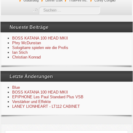
GuitarBlog
Lehrer USA
TrueFire Inc.
Corey Congilio
Blue
Suchen
...
Equipment
Neueste Beiträge
GuitarBlog
BOSS KATANA 100 HEAD MKII
Phry McDunstan
Sologitarre spielen wie die Profis
Kontakt
Ian Stich
Christian Konrad
Impressum
Letzte Änderungen
Datenschutzerklärung
Blue
Links
BOSS KATANA 100 HEAD MKII
EPIPHONE Les Paul Standard Plus VSB
Verstärker und Effekte
Gästebuch
LANEY LIONHEART - LT112 CABINET