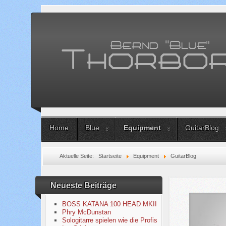
Home
Blue
Equipment
GuitarBlog
Aktuelle Seite:
Startseite
Equipment
GuitarBlog
Neueste Beiträge
BOSS KATANA 100 HEAD MKII
Phry McDunstan
Sologitarre spielen wie die Profis