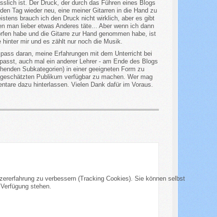
sslich ist. Der Druck, der durch das Führen eines Blogs
eden Tag wieder neu, eine meiner Gitarren in die Hand zu
tens brauch ich den Druck nicht wirklich, aber es gibt
en man lieber etwas Anderes täte... Aber wenn ich dann
fen habe und die Gitarre zur Hand genommen habe, ist
 hinter mir und es zählt nur noch die Musik.
ass daran, meine Erfahrungen mit dem Unterricht bei
passt, auch mal ein anderer Lehrer - am Ende des Blogs
echenden Subkategorien) in einer geeigneten Form zu
geschätzten Publikum verfügbar zu machen. Wer mag
tare dazu hinterlassen. Vielen Dank dafür im Voraus.
tzererfahrung zu verbessern (Tracking Cookies). Sie können selbst
 Verfügung stehen.