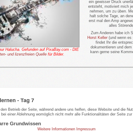
ein gewisser Druck unerlä
entsteht, motiviert mich j
nehmen, um zu üben. Meis
halt solche Tage, an den
erst mal den Amp angewor
alles Störende
Zum Anderen habe ich Sp
Horst Keller
(und wenn es 
findet Ihr die entspr
dokumentieren und dem 
thur Halucha. Gefunden auf PixaBay.com - DIE
kann gerne seine Kommen
ten- und lizenzfreien Quelle
für Bilder.
 lernen - Tag 7
r den Betrieb der Seite, während andere uns helfen, diese Website und die Nu
bei einer Ablehnung womöglich nicht mehr alle Funktionalitäten der Seite zur
arre Grundwissen
Weitere Informationen
Impressum