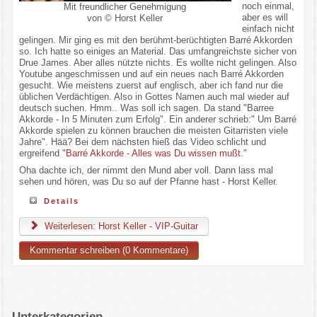
noch einmal,
Mit freundlicher Genehmigung
aber es will
von © Horst Keller
einfach nicht
gelingen. Mir ging es mit den berühmt-berüchtigten Barré Akkorden
so. Ich hatte so einiges an Material. Das umfangreichste sicher von
Drue James. Aber alles nützte nichts. Es wollte nicht gelingen. Also
Youtube angeschmissen und auf ein neues nach Barré Akkorden
gesucht. Wie meistens zuerst auf englisch, aber ich fand nur die
üblichen Verdächtigen. Also in Gottes Namen auch mal wieder auf
deutsch suchen. Hmm.. Was soll ich sagen. Da stand "Barree
Akkorde - In 5 Minuten zum Erfolg". Ein anderer schrieb:" Um Barré
Akkorde spielen zu können brauchen die meisten Gitarristen viele
Jahre". Hää? Bei dem nächsten hieß das Video schlicht und
ergreifend "
Barré Akkorde - Alles was Du wissen mußt.
"
Oha dachte ich, der nimmt den Mund aber voll. Dann lass mal
sehen und hören, was Du so auf der Pfanne hast - Horst Keller.
Details
Weiterlesen: Horst Keller - VIP-Guitar
Kommentar schreiben (0 Kommentare)
Unterkategorien