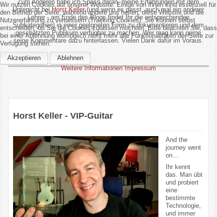
Zum Anderen habe ich Spass daran, meine Erfahrungen mit dem
Wir nutzen Cookies auf unserer Website. Einige von ihnen sind essenziell für
Unterricht bei
Horst Keller
(und wenn es passt, auch mal ein anderer
den Betrieb der Seite, während andere uns helfen, diese Website und die
Lehrer - am Ende des Blogs findet Ihr die entsprechenden
Nutzererfahrung zu verbessern (Tracking Cookies). Sie können selbst
Subkategorien) in einer geeigneten Form zu dokumentieren und dem
entscheiden, ob Sie die Cookies zulassen möchten. Bitte beachten Sie, dass
geschätzten Publikum verfügbar zu machen. Wer mag kann gerne
bei einer Ablehnung womöglich nicht mehr alle Funktionalitäten der Seite zur
seine Kommentare dazu hinterlassen. Vielen Dank dafür im Voraus.
Verfügung stehen.
Akzeptieren
Ablehnen
Weitere Informationen
Impressum
Horst Keller - VIP-Guitar
And the
journey went
on...
Ihr kennt
das. Man übt
und probiert
eine
bestimmte
Technologie,
und immer