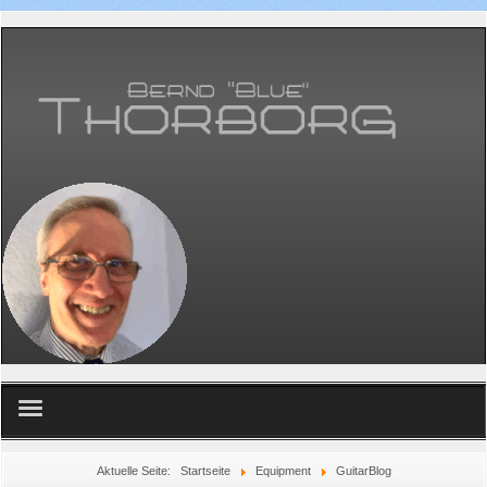
Home
Aktuelle Seite:
Startseite
Equipment
GuitarBlog