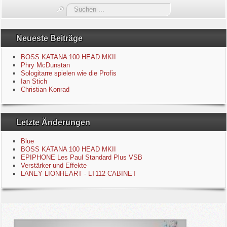
Suchen
Blue
...
Equipment
Neueste Beiträge
BOSS KATANA 100 HEAD MKII
GuitarBlog
Phry McDunstan
Sologitarre spielen wie die Profis
Ian Stich
Kontakt
Christian Konrad
Impressum
Letzte Änderungen
Datenschutzerklärung
Blue
BOSS KATANA 100 HEAD MKII
Links
EPIPHONE Les Paul Standard Plus VSB
Verstärker und Effekte
LANEY LIONHEART - LT112 CABINET
Gästebuch