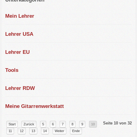
Mein Lehrer
Lehrer USA
Lehrer EU
Tools
Lehrer RDW
Meine Gitarrenwerkstatt
Seite 10 von 32
Start
Zurück
5
6
7
8
9
10
11
12
13
14
Weiter
Ende